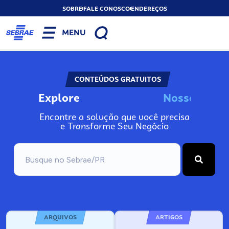
SOBRE
FALE CONOSCO
ENDEREÇOS
MENU
CONTEÚDOS GRATUITOS
Explore
N
o
s
s
o
s
I
n
f
o
Encontre a solução que você precisa
e Transforme Seu Negócio
ARQUIVOS
ARTIGOS