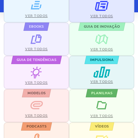
VER TODOS
VER TODOS
EBOOKS
GUIA DE INOVAÇÃO
VER TODOS
VER TODOS
GUIA DE TENDÊNCIAS
IMPULSIONA
VER TODOS
VER TODOS
MODELOS
PLANILHAS
VER TODOS
VER TODOS
PODCASTS
VÍDEOS