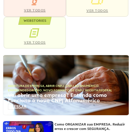
VER TODOS
VER TODOS
WEBSTORIES
VER TODOS
ABERTURA DE EMPRESA
,
ABRIR CNPJ
,
CNPJ ALFANUMÉRICO
,
EMPREENDEDORISMO
,
NOVO FORMATO DE CNPJ
,
RECEITA FEDERAL
Vai abrir uma empresa? Entenda como
funciona o novo CNPJ Alfanumérico
ACESSAR
Como ORGANIZAR sua EMPRESA. Reduzir
erros e crescer com SEGURANÇA.