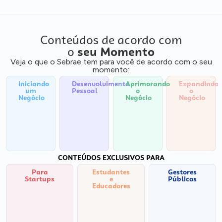
Conteúdos de acordo com
o
seu Momento
Veja o que o Sebrae tem para você de acordo com o seu
momento:
Iniciando
Desenvolvimento
Aprimorando
Expandindo
um
Pessoal
o
o
Negócio
Negócio
Negócio
CONTEÚDOS EXCLUSIVOS PARA
Para
Estudantes
Gestores
Startups
e
Públicos
Educadores