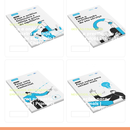
GESTÃO FINANCEIRA
Faça a análise
GESTÃO FINANCEIRA
financeira e atinja o
Faça a precificação do
ponto de equilíbrio |
seu serviço | Prompts
Prompts ChatGPT
ChatGPT
ACESSAR
ACESSAR
NEGÓCIOS
,
PROCESSOS
EMPRESARIAIS
NEGÓCIOS
,
VENDAS
Faça uma proposta
Faça ações para
comercial | Prompts
vender mais |
ChatGPT
Prompts ChatGPT
ACESSAR
ACESSAR