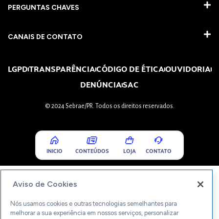
PERGUNTAS CHAVES​
CANAIS DE CONTATO
LGPD
TRANSPARÊNCIA
CÓDIGO DE ÉTICA
OUVIDORIA
DENÚNCIA
SAC
© 2024 Sebrae/PR. Todos os direitos reservados.
INICIO
CONTEÚDOS
LOJA
CONTATO
Aviso de Cookies
Nós usamos cookies e outras tecnologias semelhantes para
melhorar a sua experiência em nossos serviços, personalizar