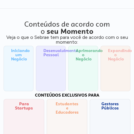
Conteúdos de acordo com
o
seu Momento
Veja o que o Sebrae tem para você de acordo com o seu
momento:
Iniciando
Desenvolvimento
Aprimorando
Expandindo
um
Pessoal
o
o
Negócio
Negócio
Negócio
CONTEÚDOS EXCLUSIVOS PARA
Para
Estudantes
Gestores
Startups
e
Públicos
Educadores