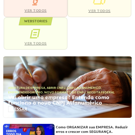
VER TODOS
VER TODOS
WEBSTORIES
VER TODOS
ABERTURA DE EMPRESA
,
ABRIR CNPJ
,
CNPJ ALFANUMÉRICO
,
EMPREENDEDORISMO
,
NOVO FORMATO DE CNPJ
,
RECEITA FEDERAL
Vai abrir uma empresa? Entenda como
funciona o novo CNPJ Alfanumérico
ACESSAR
Como ORGANIZAR sua EMPRESA. Reduzir
erros e crescer com SEGURANÇA.