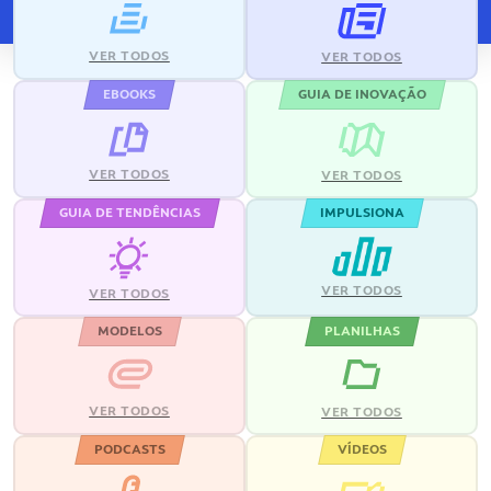
VER TODOS
VER TODOS
EBOOKS
GUIA DE INOVAÇÃO
VER TODOS
VER TODOS
GUIA DE TENDÊNCIAS
IMPULSIONA
VER TODOS
VER TODOS
MODELOS
PLANILHAS
VER TODOS
VER TODOS
PODCASTS
VÍDEOS