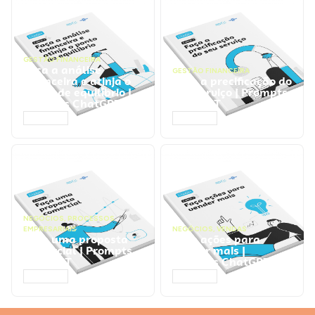
GESTÃO FINANCEIRA
Faça a análise
GESTÃO FINANCEIRA
financeira e atinja o
Faça a precificação do
ponto de equilíbrio |
seu serviço | Prompts
Prompts ChatGPT
ChatGPT
ACESSAR
ACESSAR
NEGÓCIOS
,
PROCESSOS
EMPRESARIAIS
NEGÓCIOS
,
VENDAS
Faça uma proposta
Faça ações para
comercial | Prompts
vender mais |
ChatGPT
Prompts ChatGPT
ACESSAR
ACESSAR