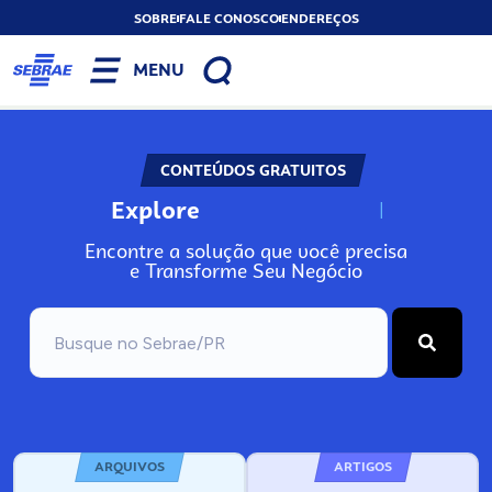
SOBRE
FALE CONOSCO
ENDEREÇOS
MENU
CONTEÚDOS GRATUITOS
Explore
N
o
s
s
o
s
A
Encontre a solução que você precisa
e Transforme Seu Negócio
ARQUIVOS
ARTIGOS