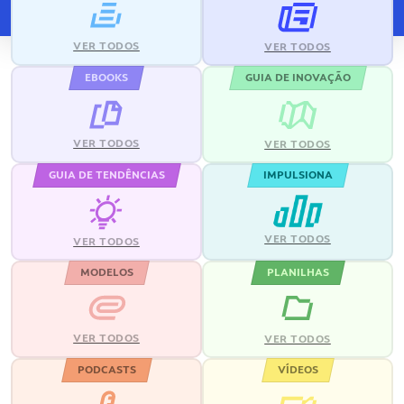
VER TODOS
VER TODOS
EBOOKS
GUIA DE INOVAÇÃO
VER TODOS
VER TODOS
GUIA DE TENDÊNCIAS
IMPULSIONA
VER TODOS
VER TODOS
MODELOS
PLANILHAS
VER TODOS
VER TODOS
PODCASTS
VÍDEOS