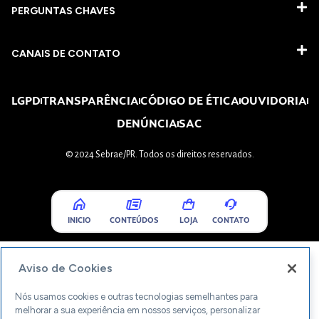
PERGUNTAS CHAVES​
CANAIS DE CONTATO
LGPD
TRANSPARÊNCIA
CÓDIGO DE ÉTICA
OUVIDORIA
DENÚNCIA
SAC
© 2024 Sebrae/PR. Todos os direitos reservados.
INICIO
CONTEÚDOS
LOJA
CONTATO
Aviso de Cookies
Nós usamos cookies e outras tecnologias semelhantes para
melhorar a sua experiência em nossos serviços, personalizar