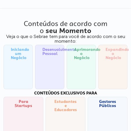
Conteúdos de acordo com
o
seu Momento
Veja o que o Sebrae tem para você de acordo com o seu
momento:
Iniciando
Desenvolvimento
Aprimorando
Expandindo
um
Pessoal
o
o
Negócio
Negócio
Negócio
CONTEÚDOS EXCLUSIVOS PARA
Para
Estudantes
Gestores
Startups
e
Públicos
Educadores