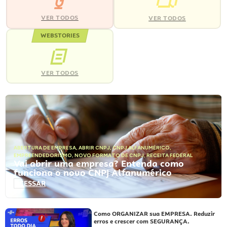
VER TODOS
VER TODOS
WEBSTORIES
VER TODOS
ABERTURA DE EMPRESA
,
ABRIR CNPJ
,
CNPJ ALFANUMÉRICO
,
EMPREENDEDORISMO
,
NOVO FORMATO DE CNPJ
,
RECEITA FEDERAL
Vai abrir uma empresa? Entenda como
funciona o novo CNPJ Alfanumérico
ACESSAR
Como ORGANIZAR sua EMPRESA. Reduzir
erros e crescer com SEGURANÇA.