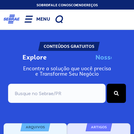
SOBRE
FALE CONOSCO
ENDEREÇOS
MENU
CONTEÚDOS GRATUITOS
Explore
N
o
s
s
o
s
I
n
Encontre a solução que você precisa
e Transforme Seu Negócio
ARQUIVOS
ARTIGOS