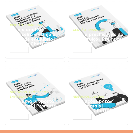
GESTÃO FINANCEIRA
Faça a análise
GESTÃO FINANCEIRA
financeira e atinja o
Faça a precificação do
ponto de equilíbrio |
seu serviço | Prompts
Prompts ChatGPT
ChatGPT
ACESSAR
ACESSAR
NEGÓCIOS
,
PROCESSOS
EMPRESARIAIS
NEGÓCIOS
,
VENDAS
Faça uma proposta
Faça ações para
comercial | Prompts
vender mais |
ChatGPT
Prompts ChatGPT
ACESSAR
ACESSAR