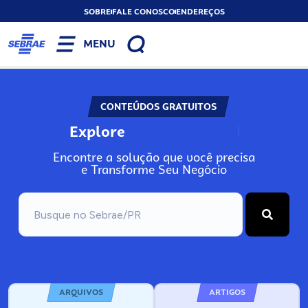
SOBRE
FALE CONOSCO
ENDEREÇOS
MENU
CONTEÚDOS GRATUITOS
Explore
N
o
s
s
o
s
A
Encontre a solução que você precisa
e Transforme Seu Negócio
ARQUIVOS
ARTIGOS