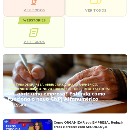
VER TODOS
VER TODOS
WEBSTORIES
VER TODOS
ABERTURA DE EMPRESA
,
ABRIR CNPJ
,
CNPJ ALFANUMÉRICO
,
EMPREENDEDORISMO
,
NOVO FORMATO DE CNPJ
,
RECEITA FEDERAL
Vai abrir uma empresa? Entenda como
funciona o novo CNPJ Alfanumérico
ACESSAR
Como ORGANIZAR sua EMPRESA. Reduzir
erros e crescer com SEGURANÇA.