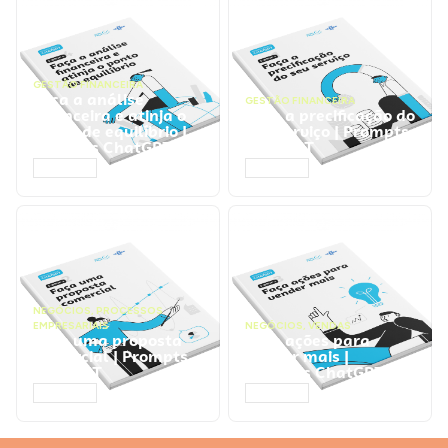
GESTÃO FINANCEIRA
Faça a análise
GESTÃO FINANCEIRA
financeira e atinja o
Faça a precificação do
ponto de equilíbrio |
seu serviço | Prompts
Prompts ChatGPT
ChatGPT
ACESSAR
ACESSAR
NEGÓCIOS
,
PROCESSOS
EMPRESARIAIS
NEGÓCIOS
,
VENDAS
Faça uma proposta
Faça ações para
comercial | Prompts
vender mais |
ChatGPT
Prompts ChatGPT
ACESSAR
ACESSAR