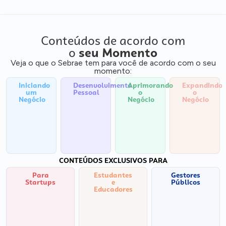
Conteúdos de acordo com
o
seu Momento
Veja o que o Sebrae tem para você de acordo com o seu
momento:
Iniciando
Desenvolvimento
Aprimorando
Expandindo
um
Pessoal
o
o
Negócio
Negócio
Negócio
CONTEÚDOS EXCLUSIVOS PARA
Para
Estudantes
Gestores
Startups
e
Públicos
Educadores