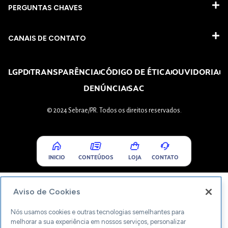
PERGUNTAS CHAVES​
CANAIS DE CONTATO
LGPD
TRANSPARÊNCIA
CÓDIGO DE ÉTICA
OUVIDORIA
DENÚNCIA
SAC
© 2024 Sebrae/PR. Todos os direitos reservados.
INICIO
CONTEÚDOS
LOJA
CONTATO
Aviso de Cookies
Nós usamos cookies e outras tecnologias semelhantes para
melhorar a sua experiência em nossos serviços, personalizar