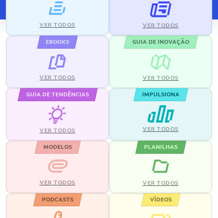
VER TODOS
VER TODOS
EBOOKS
GUIA DE INOVAÇÃO
VER TODOS
VER TODOS
GUIA DE TENDÊNCIAS
IMPULSIONA
VER TODOS
VER TODOS
MODELOS
PLANILHAS
VER TODOS
VER TODOS
PODCASTS
VÍDEOS