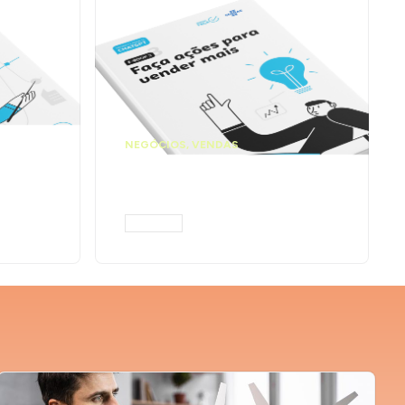
NEGÓCIOS
,
VENDAS
ta
Faça ações para
pts
vender mais |
Prompts ChatGPT
ACESSAR