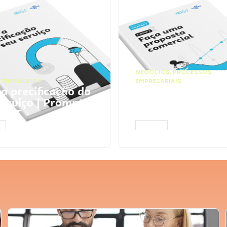
NEGÓCIOS
,
PROCESSOS
 FINANCEIRA
EMPRESARIAIS
 a precificação do
Faça uma propos
serviço | Prompts
comercial | Prom
tGPT
ChatGPT
AR
ACESSAR