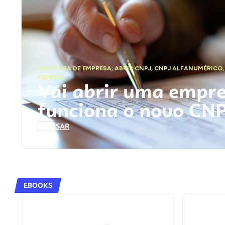
ABERTURA DE EMPRESA
,
ABRIR CNPJ
,
CNPJ ALFANUMÉRICO
FEDERAL
Vai abrir uma empr
funciona o novo CN
ACESSAR
EBOOKS