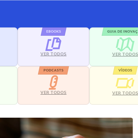
EBOOKS
GUIA DE INOVA
VER TODOS
VER TODO
PODCASTS
VÍDEOS
VER TODOS
VER TODO