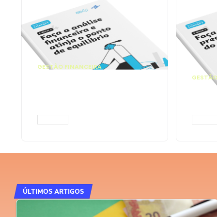
GESTÃO FINANCEIRA
Faça a análise
GESTÃO
financeira e atinja o
Faça
ponto de equilíbrio |
seu 
Prompts ChatGPT
Cha
ACESSAR
ACESS
ÚLTIMOS ARTIGOS