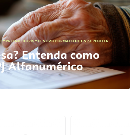
,
EMPREENDEDORISMO
,
NOVO FORMATO DE CNPJ
,
RECEITA
esa? Entenda como
PJ Alfanumérico