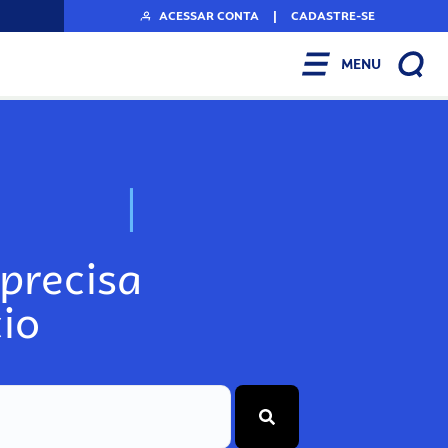
ACESSAR CONTA
|
CADASTRE-SE
MENU
N
o
s
s
o
s
A
r
precisa
io