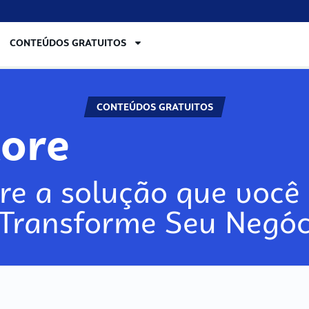
CONTEÚDOS GRATUITOS
CONTEÚDOS GRATUITOS
lore
re a solução que você 
 Transforme Seu Negóc