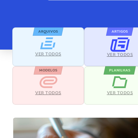
ARQUIVOS
ARTIGOS
VER TODOS
VER TODOS
MODELOS
PLANILHAS
VER TODOS
VER TODOS