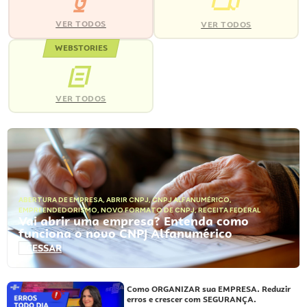
VER TODOS
VER TODOS
WEBSTORIES
VER TODOS
ABERTURA DE EMPRESA
,
ABRIR CNPJ
,
CNPJ ALFANUMÉRICO
,
EMPREENDEDORISMO
,
NOVO FORMATO DE CNPJ
,
RECEITA FEDERAL
Vai abrir uma empresa? Entenda como
funciona o novo CNPJ Alfanumérico
ACESSAR
Como ORGANIZAR sua EMPRESA. Reduzir
erros e crescer com SEGURANÇA.