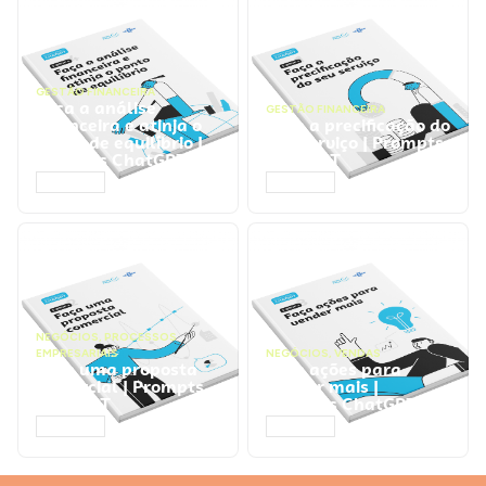
GESTÃO FINANCEIRA
Faça a análise
GESTÃO FINANCEIRA
financeira e atinja o
Faça a precificação do
ponto de equilíbrio |
seu serviço | Prompts
Prompts ChatGPT
ChatGPT
ACESSAR
ACESSAR
NEGÓCIOS
,
PROCESSOS
EMPRESARIAIS
NEGÓCIOS
,
VENDAS
Faça uma proposta
Faça ações para
comercial | Prompts
vender mais |
ChatGPT
Prompts ChatGPT
ACESSAR
ACESSAR