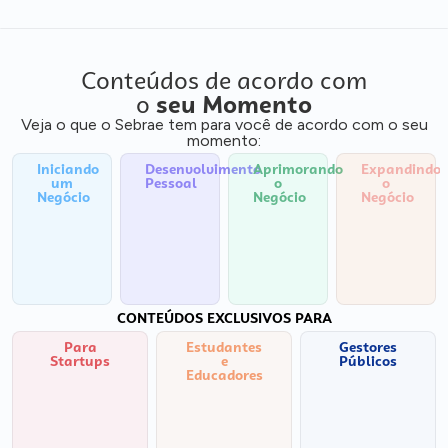
Conteúdos de acordo com
o
seu Momento
Veja o que o Sebrae tem para você de acordo com o seu
momento:
Iniciando
Desenvolvimento
Aprimorando
Expandindo
um
Pessoal
o
o
Negócio
Negócio
Negócio
CONTEÚDOS EXCLUSIVOS PARA
Para
Estudantes
Gestores
Startups
e
Públicos
Educadores