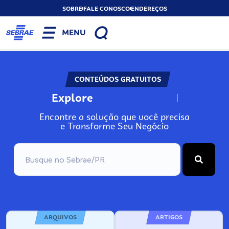
SOBRE
FALE CONOSCO
ENDEREÇOS
MENU
CONTEÚDOS GRATUITOS
Explore
N
o
s
s
o
s
A
Encontre a solução que você precisa
e Transforme Seu Negócio
ARQUIVOS
ARTIGOS