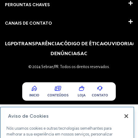
PERGUNTAS CHAVES​
CANAIS DE CONTATO
LGPD
TRANSPARÊNCIA
CÓDIGO DE ÉTICA
OUVIDORIA
DENÚNCIA
SAC
© 2024 Sebrae/PR. Todos os direitos reservados.
INICIO
CONTEÚDOS
LOJA
CONTATO
Aviso de Cookies
Nós usamos cookies e outras tecnologias semelhantes para
melhorar a sua experiência em nossos serviços, personalizar