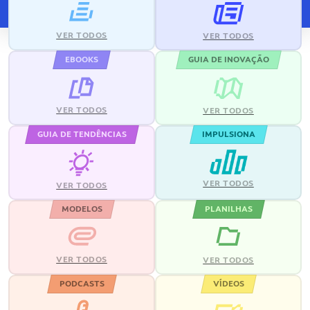
VER TODOS
VER TODOS
EBOOKS
GUIA DE INOVAÇÃO
VER TODOS
VER TODOS
GUIA DE TENDÊNCIAS
IMPULSIONA
VER TODOS
VER TODOS
MODELOS
PLANILHAS
VER TODOS
VER TODOS
PODCASTS
VÍDEOS