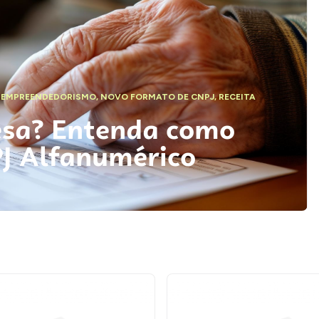
,
EMPREENDEDORISMO
,
NOVO FORMATO DE CNPJ
,
RECEITA
esa? Entenda como
PJ Alfanumérico