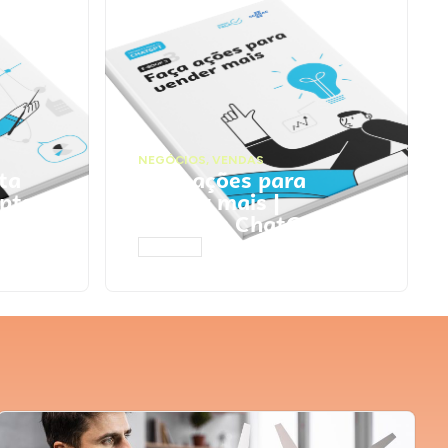
NEGÓCIOS
,
VENDAS
ta
Faça ações para
pts
vender mais |
Prompts ChatGPT
ACESSAR