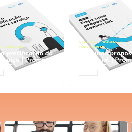
NEGÓCIOS
,
PROCESSOS
 FINANCEIRA
EMPRESARIAIS
 a precificação do
Faça uma propos
serviço | Prompts
comercial | Prom
tGPT
ChatGPT
AR
ACESSAR