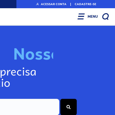
ACESSAR CONTA
|
CADASTRE-SE
MENU
N
o
s
s
o
s
I
n
f
o
g
precisa
io