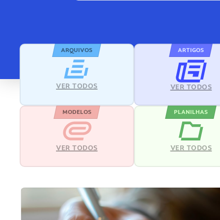
ARQUIVOS
ARTIGOS
VER TODOS
VER TODOS
MODELOS
PLANILHAS
VER TODOS
VER TODOS