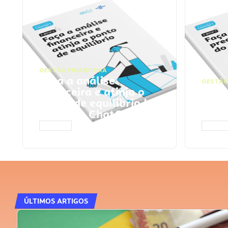
GESTÃO FINANCEIRA
Faça a análise
GESTÃO
financeira e atinja o
Faça
ponto de equilíbrio |
seu 
Prompts ChatGPT
Cha
ACESSAR
ACESS
ÚLTIMOS ARTIGOS