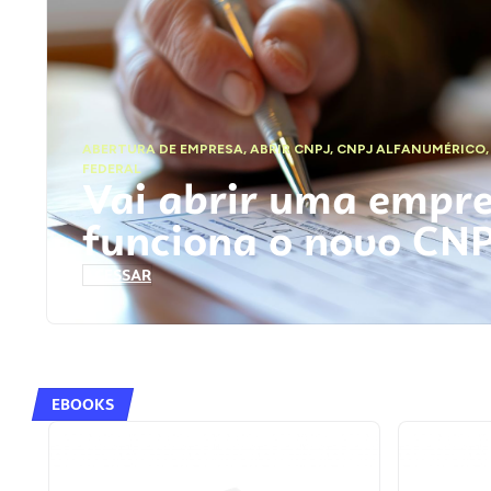
ABERTURA DE EMPRESA
,
ABRIR CNPJ
,
CNPJ ALFANUMÉRICO
FEDERAL
Vai abrir uma empr
funciona o novo CN
ACESSAR
EBOOKS