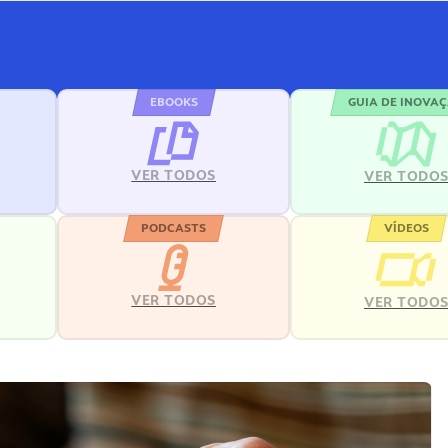
EBOOKS
GUIA DE INOVA
VER TODOS
VER TODO
PODCASTS
VÍDEOS
VER TODOS
VER TODO