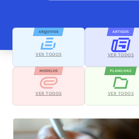
ARQUIVOS
ARTIGOS
VER TODOS
VER TODOS
MODELOS
PLANILHAS
VER TODOS
VER TODOS