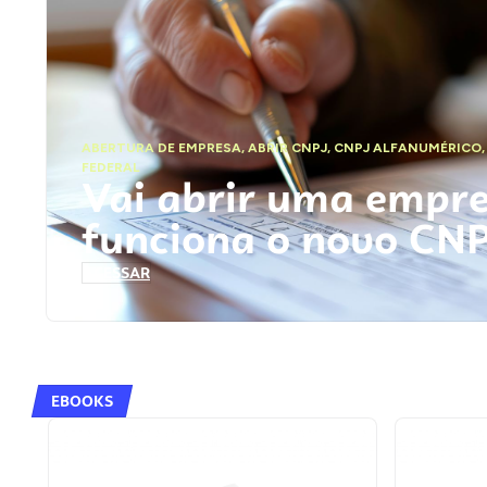
ABERTURA DE EMPRESA
,
ABRIR CNPJ
,
CNPJ ALFANUMÉRICO
FEDERAL
Vai abrir uma empr
funciona o novo CN
ACESSAR
EBOOKS