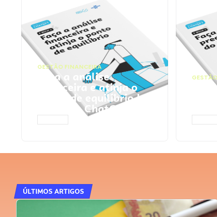
GESTÃO FINANCEIRA
Faça a análise
GESTÃO
financeira e atinja o
Faça
ponto de equilíbrio |
seu 
Prompts ChatGPT
Cha
ACESSAR
ACESS
ÚLTIMOS ARTIGOS