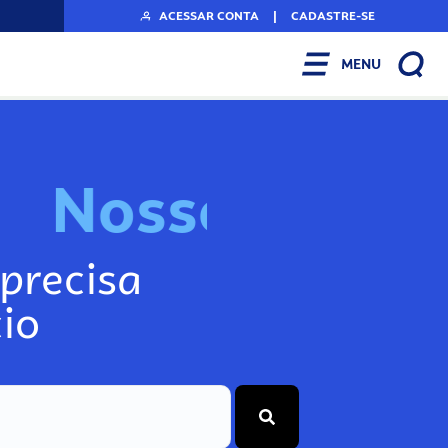
ACESSAR CONTA
|
CADASTRE-SE
MENU
N
o
s
s
o
s
I
n
f
o
g
precisa
io