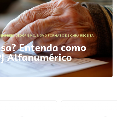
,
EMPREENDEDORISMO
,
NOVO FORMATO DE CNPJ
,
RECEITA
esa? Entenda como
PJ Alfanumérico