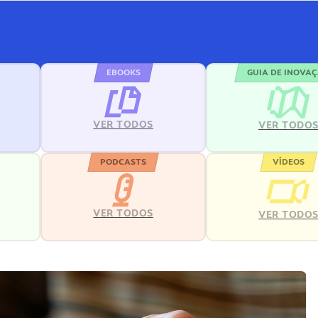
EBOOKS
GUIA DE INOVA
VER TODOS
VER TODO
PODCASTS
VÍDEOS
VER TODOS
VER TODO