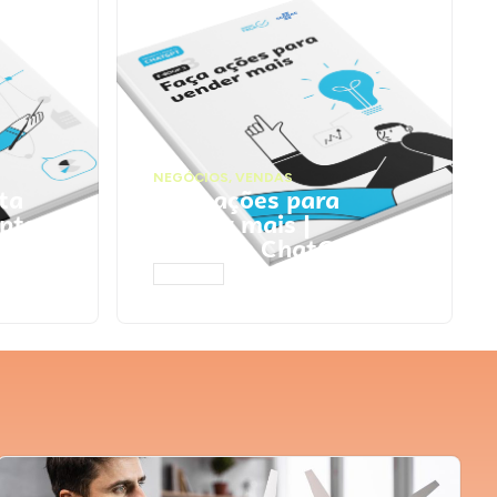
NEGÓCIOS
,
VENDAS
ta
Faça ações para
pts
vender mais |
Prompts ChatGPT
ACESSAR