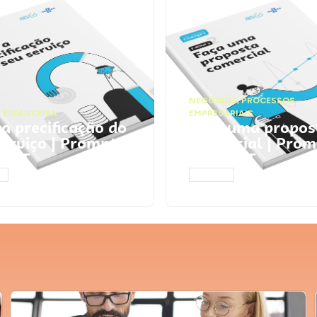
NEGÓCIOS
,
PROCESSOS
 FINANCEIRA
EMPRESARIAIS
 a precificação do
Faça uma propos
serviço | Prompts
comercial | Prom
tGPT
ChatGPT
AR
ACESSAR