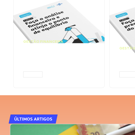
GESTÃO FINANCEIRA
Faça a análise
GESTÃO
financeira e atinja o
Faça
ponto de equilíbrio |
seu 
Prompts ChatGPT
Cha
ACESSAR
ACESS
ÚLTIMOS ARTIGOS