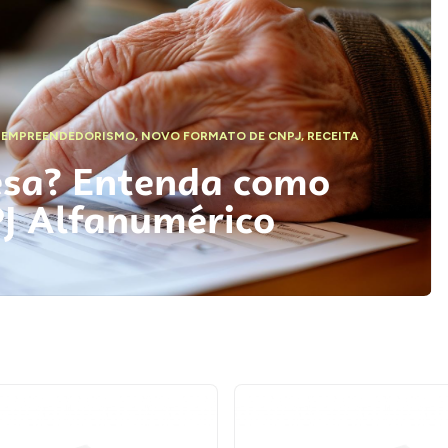
,
EMPREENDEDORISMO
,
NOVO FORMATO DE CNPJ
,
RECEITA
esa? Entenda como
PJ Alfanumérico