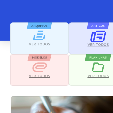
ARQUIVOS
ARTIGOS
VER TODOS
VER TODOS
MODELOS
PLANILHAS
VER TODOS
VER TODOS