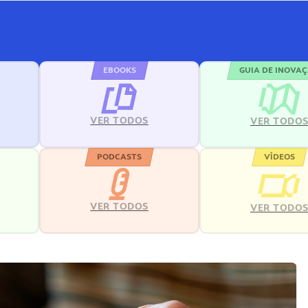
EBOOKS
GUIA DE INOVA
VER TODOS
VER TODO
PODCASTS
VÍDEOS
VER TODOS
VER TODO