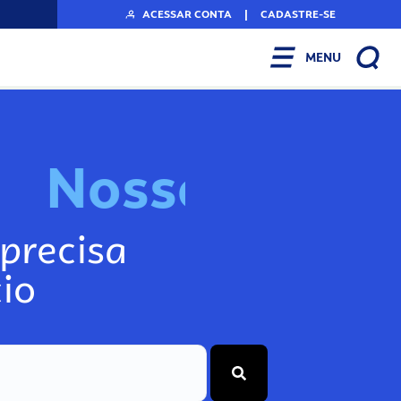
ACESSAR CONTA
|
CADASTRE-SE
MENU
N
o
s
s
o
s
I
n
f
precisa
io