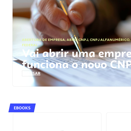
ABERTURA DE EMPRESA
,
ABRIR CNPJ
,
CNPJ ALFANUMÉRICO
FEDERAL
Vai abrir uma empr
funciona o novo CN
ACESSAR
EBOOKS