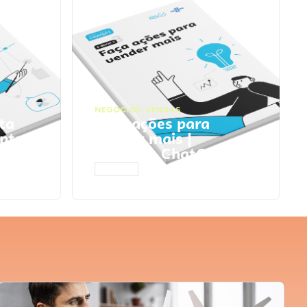
NEGÓCIOS
,
VENDAS
ta
Faça ações para
pts
vender mais |
Prompts ChatGPT
ACESSAR