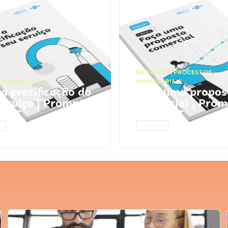
NEGÓCIOS
,
PROCESSOS
 FINANCEIRA
EMPRESARIAIS
 a precificação do
Faça uma propos
serviço | Prompts
comercial | Prom
tGPT
ChatGPT
AR
ACESSAR