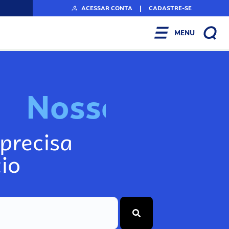
ACESSAR CONTA
|
CADASTRE-SE
MENU
N
o
s
s
o
s
I
n
f
o
g
precisa
io