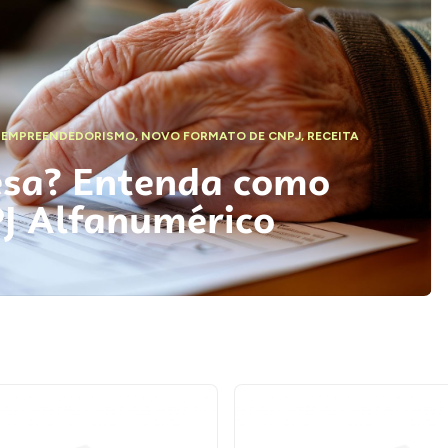
,
EMPREENDEDORISMO
,
NOVO FORMATO DE CNPJ
,
RECEITA
esa? Entenda como
PJ Alfanumérico