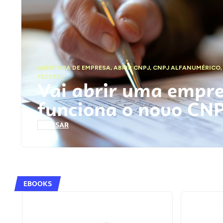
ABERTURA DE EMPRESA
,
ABRIR CNPJ
,
CNPJ ALFANUMÉRICO
FEDERAL
Vai abrir uma empr
funciona o novo CN
ACESSAR
EBOOKS