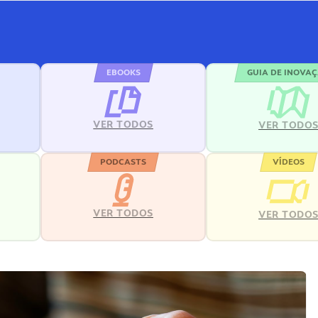
EBOOKS
GUIA DE INOVA
VER TODOS
VER TODO
PODCASTS
VÍDEOS
VER TODOS
VER TODO