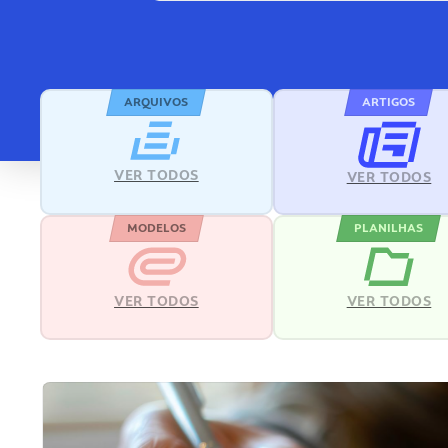
ARQUIVOS
ARTIGOS
VER TODOS
VER TODOS
MODELOS
PLANILHAS
VER TODOS
VER TODOS