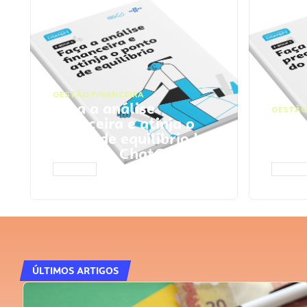
GESTÃO FINANCEIRA
Faça a análise
GESTÃO
financeira e atinja o
Faça
ponto de equilíbrio |
seu 
Prompts ChatGPT
Cha
ACESSAR
ACESS
ÚLTIMOS ARTIGOS