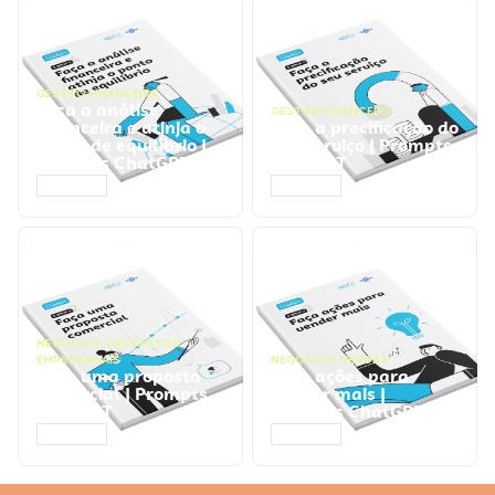
GESTÃO FINANCEIRA
Faça a análise
GESTÃO FINANCEIRA
financeira e atinja o
Faça a precificação do
ponto de equilíbrio |
seu serviço | Prompts
Prompts ChatGPT
ChatGPT
ACESSAR
ACESSAR
NEGÓCIOS
,
PROCESSOS
EMPRESARIAIS
NEGÓCIOS
,
VENDAS
Faça uma proposta
Faça ações para
comercial | Prompts
vender mais |
ChatGPT
Prompts ChatGPT
ACESSAR
ACESSAR