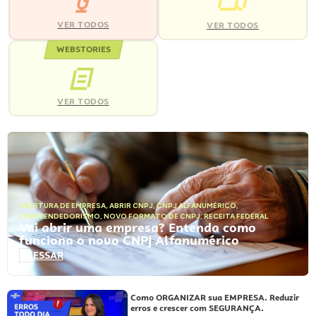
VER TODOS
VER TODOS
WEBSTORIES
VER TODOS
ABERTURA DE EMPRESA
,
ABRIR CNPJ
,
CNPJ ALFANUMÉRICO
,
EMPREENDEDORISMO
,
NOVO FORMATO DE CNPJ
,
RECEITA FEDERAL
Vai abrir uma empresa? Entenda como
funciona o novo CNPJ Alfanumérico
ACESSAR
Como ORGANIZAR sua EMPRESA. Reduzir
erros e crescer com SEGURANÇA.