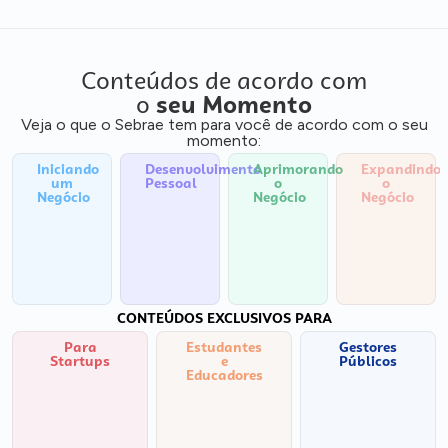
Conteúdos de acordo com
o
seu Momento
Veja o que o Sebrae tem para você de acordo com o seu
momento:
Iniciando
Desenvolvimento
Aprimorando
Expandindo
um
Pessoal
o
o
Negócio
Negócio
Negócio
CONTEÚDOS EXCLUSIVOS PARA
Para
Estudantes
Gestores
Startups
e
Públicos
Educadores