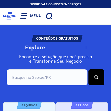
SOBRE
FALE CONOSCO
ENDEREÇOS
MENU
CONTEÚDOS GRATUITOS
Explore
N
o
s
s
o
s
A
Encontre a solução que você precisa
e Transforme Seu Negócio
ARQUIVOS
ARTIGOS