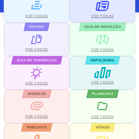
VER TODOS
VER TODOS
EBOOKS
GUIA DE INOVAÇÃO
VER TODOS
VER TODOS
GUIA DE TENDÊNCIAS
IMPULSIONA
VER TODOS
VER TODOS
MODELOS
PLANILHAS
VER TODOS
VER TODOS
PODCASTS
VÍDEOS