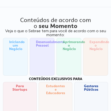
Conteúdos de acordo com
o
seu Momento
Veja o que o Sebrae tem para você de acordo com o seu
momento:
Iniciando
Desenvolvimento
Aprimorando
Expandindo
um
Pessoal
o
o
Negócio
Negócio
Negócio
CONTEÚDOS EXCLUSIVOS PARA
Para
Estudantes
Gestores
Startups
e
Públicos
Educadores