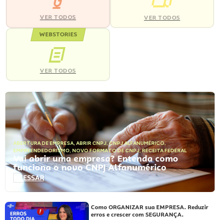
VER TODOS
VER TODOS
WEBSTORIES
VER TODOS
ABERTURA DE EMPRESA
,
ABRIR CNPJ
,
CNPJ ALFANUMÉRICO
,
EMPREENDEDORISMO
,
NOVO FORMATO DE CNPJ
,
RECEITA FEDERAL
Vai abrir uma empresa? Entenda como
funciona o novo CNPJ Alfanumérico
ACESSAR
Como ORGANIZAR sua EMPRESA. Reduzir
erros e crescer com SEGURANÇA.