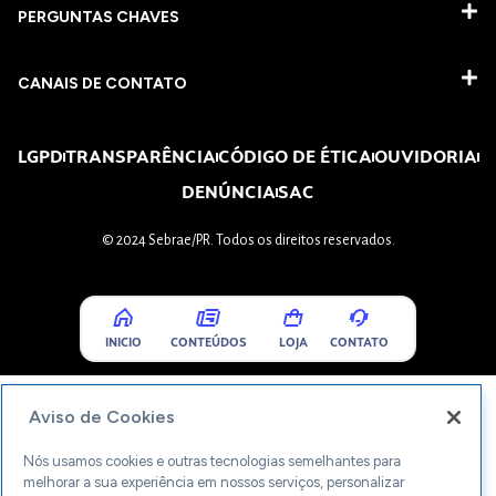
PERGUNTAS CHAVES​
CANAIS DE CONTATO
LGPD
TRANSPARÊNCIA
CÓDIGO DE ÉTICA
OUVIDORIA
DENÚNCIA
SAC
© 2024 Sebrae/PR. Todos os direitos reservados.
INICIO
CONTEÚDOS
LOJA
CONTATO
Aviso de Cookies
Nós usamos cookies e outras tecnologias semelhantes para
melhorar a sua experiência em nossos serviços, personalizar