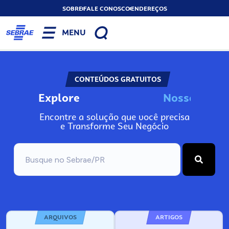
SOBRE
FALE CONOSCO
ENDEREÇOS
MENU
CONTEÚDOS GRATUITOS
Explore
N
o
s
s
o
s
A
n
Encontre a solução que você precisa
e Transforme Seu Negócio
ARQUIVOS
ARTIGOS