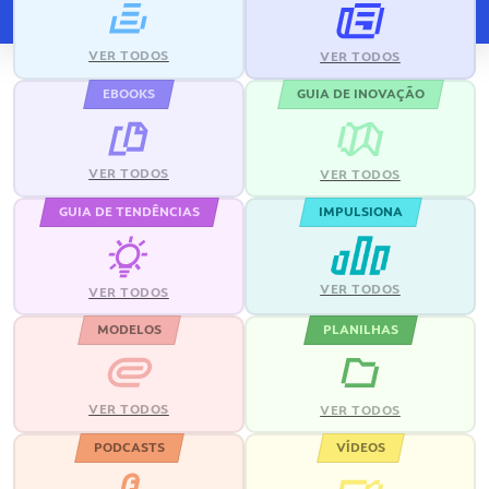
VER TODOS
VER TODOS
EBOOKS
GUIA DE INOVAÇÃO
VER TODOS
VER TODOS
GUIA DE TENDÊNCIAS
IMPULSIONA
VER TODOS
VER TODOS
MODELOS
PLANILHAS
VER TODOS
VER TODOS
PODCASTS
VÍDEOS