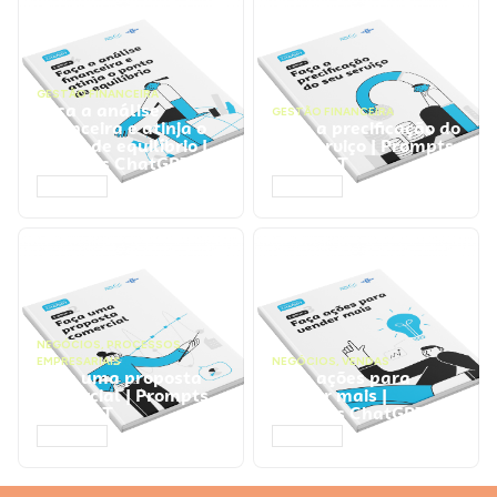
GESTÃO FINANCEIRA
Faça a análise
GESTÃO FINANCEIRA
financeira e atinja o
Faça a precificação do
ponto de equilíbrio |
seu serviço | Prompts
Prompts ChatGPT
ChatGPT
ACESSAR
ACESSAR
NEGÓCIOS
,
PROCESSOS
EMPRESARIAIS
NEGÓCIOS
,
VENDAS
Faça uma proposta
Faça ações para
comercial | Prompts
vender mais |
ChatGPT
Prompts ChatGPT
ACESSAR
ACESSAR