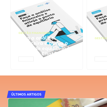
GESTÃO FINANCEIRA
Faça a análise
GESTÃO
financeira e atinja o
Faça
ponto de equilíbrio |
seu 
Prompts ChatGPT
Cha
ACESSAR
ACESS
ÚLTIMOS ARTIGOS