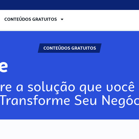
CONTEÚDOS GRATUITOS
CONTEÚDOS GRATUITOS
lore
re a solução que você 
 Transforme Seu Negóc