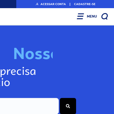
ACESSAR CONTA
|
CADASTRE-SE
MENU
N
o
s
s
o
s
A
r
precisa
io