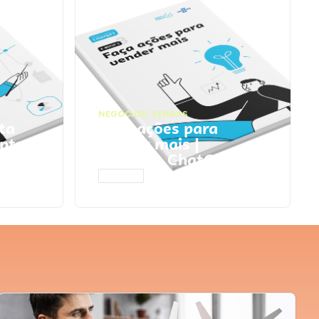
NEGÓCIOS
,
VENDAS
ta
Faça ações para
pts
vender mais |
Prompts ChatGPT
ACESSAR