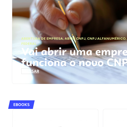
ABERTURA DE EMPRESA
,
ABRIR CNPJ
,
CNPJ ALFANUMÉRICO
FEDERAL
Vai abrir uma empr
funciona o novo CN
ACESSAR
EBOOKS