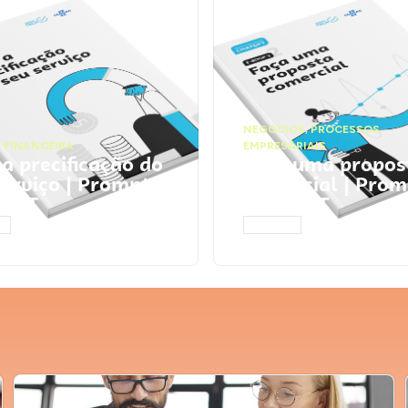
NEGÓCIOS
,
PROCESSOS
 FINANCEIRA
EMPRESARIAIS
 a precificação do
Faça uma propos
serviço | Prompts
comercial | Prom
tGPT
ChatGPT
AR
ACESSAR