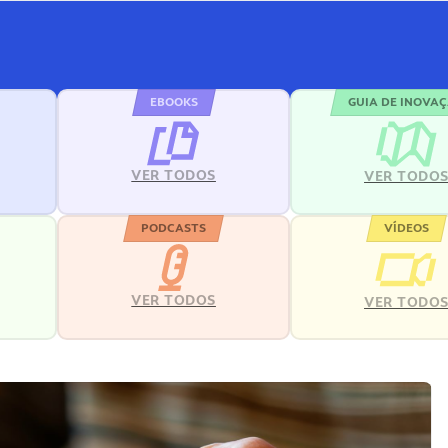
EBOOKS
GUIA DE INOVA
VER TODOS
VER TODO
PODCASTS
VÍDEOS
VER TODOS
VER TODO