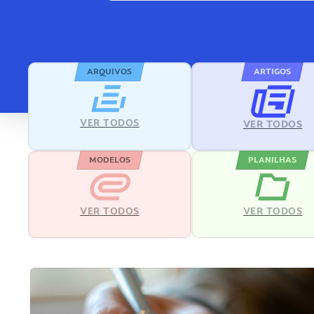
ARQUIVOS
ARTIGOS
VER TODOS
VER TODOS
MODELOS
PLANILHAS
VER TODOS
VER TODOS