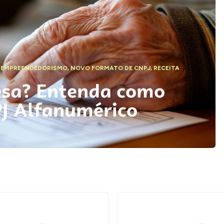
,
EMPREENDEDORISMO
,
NOVO FORMATO DE CNPJ
,
RECEITA
esa? Entenda como
PJ Alfanumérico