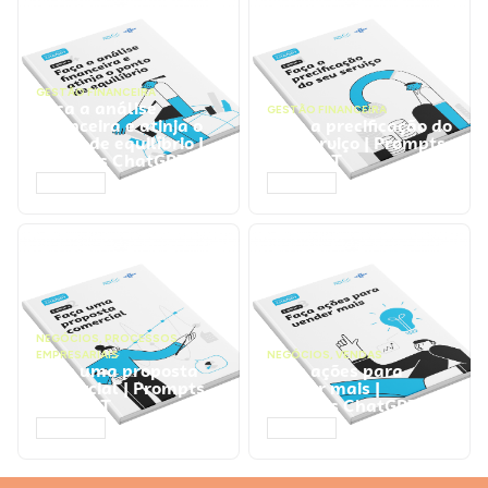
GESTÃO FINANCEIRA
Faça a análise
GESTÃO FINANCEIRA
financeira e atinja o
Faça a precificação do
ponto de equilíbrio |
seu serviço | Prompts
Prompts ChatGPT
ChatGPT
ACESSAR
ACESSAR
NEGÓCIOS
,
PROCESSOS
EMPRESARIAIS
NEGÓCIOS
,
VENDAS
Faça uma proposta
Faça ações para
comercial | Prompts
vender mais |
ChatGPT
Prompts ChatGPT
ACESSAR
ACESSAR