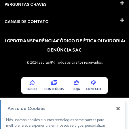
PERGUNTAS CHAVES​
CANAIS DE CONTATO
LGPD
TRANSPARÊNCIA
CÓDIGO DE ÉTICA
OUVIDORIA
DENÚNCIA
SAC
© 2024 Sebrae/PR. Todos os direitos reservados.
INICIO
CONTEÚDOS
LOJA
CONTATO
Aviso de Cookies
Nós usamos cookies e outras tecnologias semelhantes para
melhorar a sua experiência em nossos serviços, personalizar