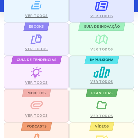
VER TODOS
VER TODOS
EBOOKS
GUIA DE INOVAÇÃO
VER TODOS
VER TODOS
GUIA DE TENDÊNCIAS
IMPULSIONA
VER TODOS
VER TODOS
MODELOS
PLANILHAS
VER TODOS
VER TODOS
PODCASTS
VÍDEOS