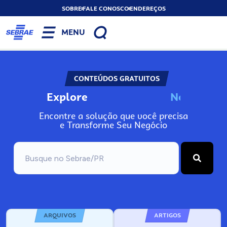
SOBRE
FALE CONOSCO
ENDEREÇOS
MENU
CONTEÚDOS GRATUITOS
Explore
N
o
s
s
o
s
P
o
Encontre a solução que você precisa
e Transforme Seu Negócio
ARQUIVOS
ARTIGOS