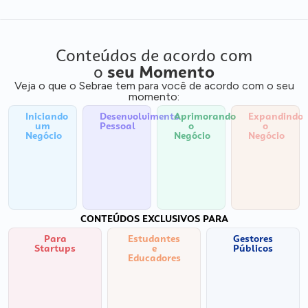
Conteúdos de acordo com
o
seu Momento
Veja o que o Sebrae tem para você de acordo com o seu
momento:
Iniciando
Desenvolvimento
Aprimorando
Expandindo
um
Pessoal
o
o
Negócio
Negócio
Negócio
CONTEÚDOS EXCLUSIVOS PARA
Para
Estudantes
Gestores
Startups
e
Públicos
Educadores