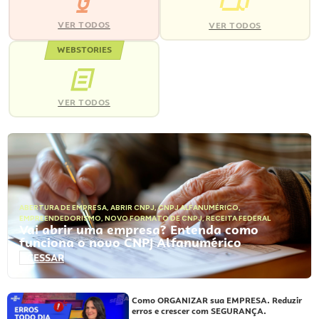
VER TODOS
VER TODOS
WEBSTORIES
VER TODOS
ABERTURA DE EMPRESA
,
ABRIR CNPJ
,
CNPJ ALFANUMÉRICO
,
EMPREENDEDORISMO
,
NOVO FORMATO DE CNPJ
,
RECEITA FEDERAL
Vai abrir uma empresa? Entenda como
funciona o novo CNPJ Alfanumérico
ACESSAR
Como ORGANIZAR sua EMPRESA. Reduzir
erros e crescer com SEGURANÇA.