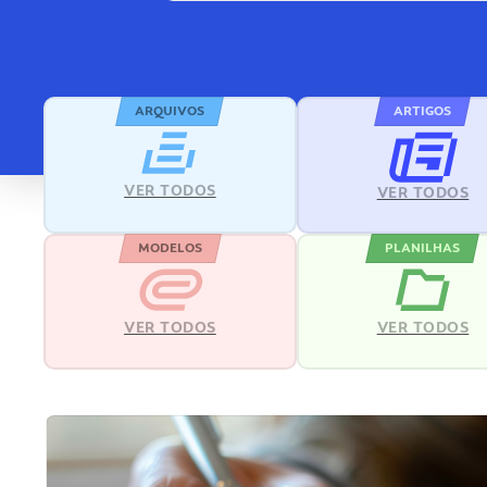
ARQUIVOS
ARTIGOS
VER TODOS
VER TODOS
MODELOS
PLANILHAS
VER TODOS
VER TODOS