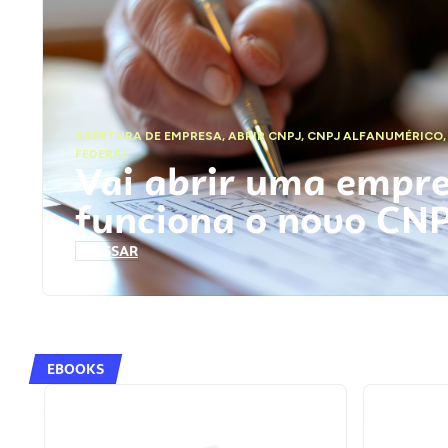
ABERTURA DE EMPRESA
,
ABRIR CNPJ
,
CNPJ ALFANUMÉRICO
FEDERAL
Vai abrir uma empr
funciona o novo CN
ACESSAR
EBOOKS