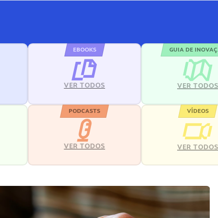
EBOOKS
GUIA DE INOVA
VER TODOS
VER TODO
PODCASTS
VÍDEOS
VER TODOS
VER TODO