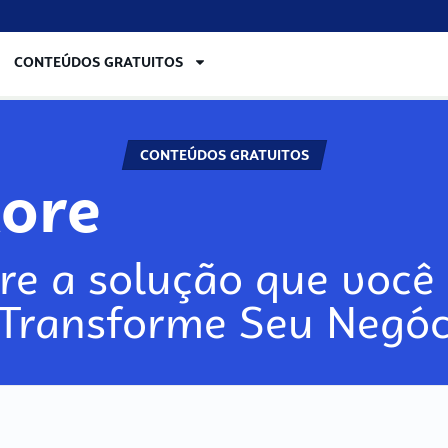
CONTEÚDOS GRATUITOS
CONTEÚDOS GRATUITOS
lore
re a solução que você 
 Transforme Seu Negóc