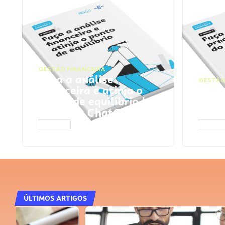
GESTÃO FINANCEIRA
Faça a análise
GESTÃO
financeira e atinja o
Faça
ponto de equilíbrio |
seu 
Prompts ChatGPT
Cha
ACESSAR
ACESS
ÚLTIMOS ARTIGOS