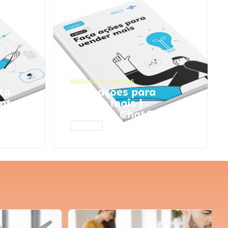
NEGÓCIOS
,
VENDAS
ta
Faça ações para
pts
vender mais |
Prompts ChatGPT
ACESSAR