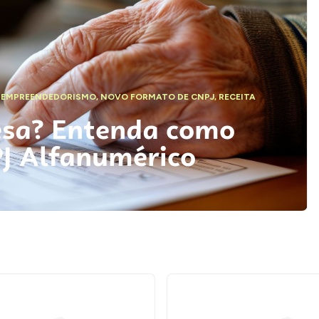
,
EMPREENDEDORISMO
,
NOVO FORMATO DE CNPJ
,
RECEITA
esa? Entenda como
PJ Alfanumérico