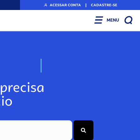
ACESSAR CONTA
|
CADASTRE-SE
MENU
N
o
s
s
o
s
A
r
precisa
io