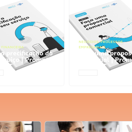
NEGÓCIOS
,
PROCESSOS
 FINANCEIRA
EMPRESARIAIS
 a precificação do
Faça uma propos
serviço | Prompts
comercial | Prom
tGPT
ChatGPT
AR
ACESSAR