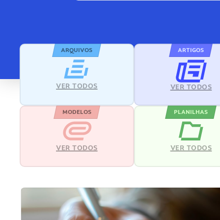
ARQUIVOS
ARTIGOS
VER TODOS
VER TODOS
MODELOS
PLANILHAS
VER TODOS
VER TODOS