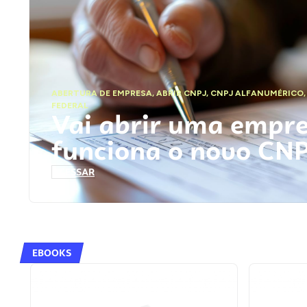
ABERTURA DE EMPRESA
,
ABRIR CNPJ
,
CNPJ ALFANUMÉRICO
FEDERAL
Vai abrir uma empr
funciona o novo CN
ACESSAR
EBOOKS