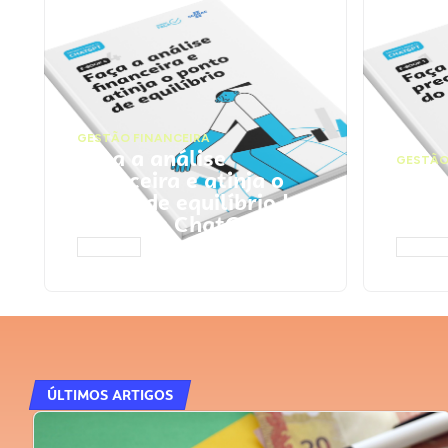
GESTÃO FINANCEIRA
Faça a análise
GESTÃO
financeira e atinja o
Faça
ponto de equilíbrio |
seu 
Prompts ChatGPT
Cha
ACESSAR
ACESS
ÚLTIMOS ARTIGOS