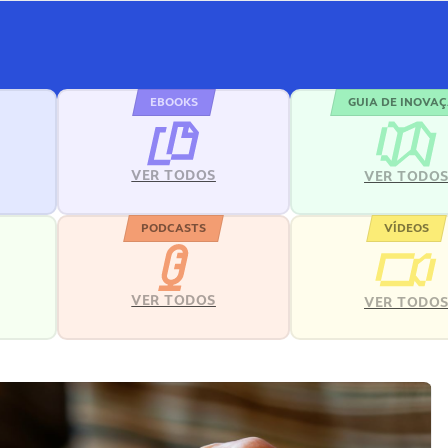
EBOOKS
GUIA DE INOVA
VER TODOS
VER TODO
PODCASTS
VÍDEOS
VER TODOS
VER TODO