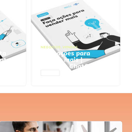
NEGÓCIOS
,
VENDAS
ta
Faça ações para
pts
vender mais |
Prompts ChatGPT
ACESSAR