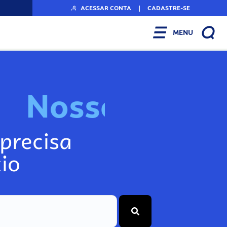
ACESSAR CONTA
|
CADASTRE-SE
MENU
N
o
s
s
o
s
I
n
f
o
g
precisa
io