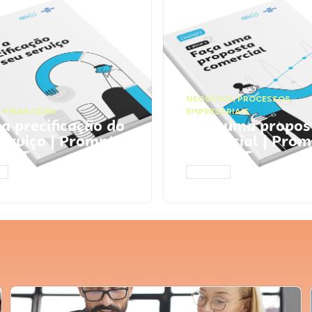
NEGÓCIOS
,
PROCESSOS
 FINANCEIRA
EMPRESARIAIS
 a precificação do
Faça uma propos
serviço | Prompts
comercial | Prom
tGPT
ChatGPT
AR
ACESSAR