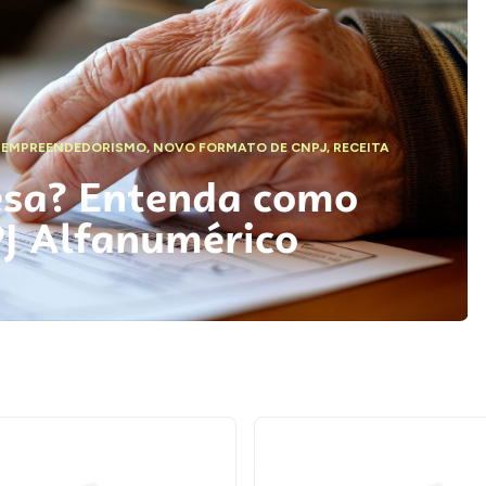
,
EMPREENDEDORISMO
,
NOVO FORMATO DE CNPJ
,
RECEITA
esa? Entenda como
PJ Alfanumérico