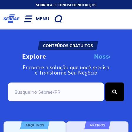
SOBRE
FALE CONOSCO
ENDEREÇOS
MENU
CONTEÚDOS GRATUITOS
Explore
n
N
o
o
I
s
s
s
s
s
A
o
Encontre a solução que você precisa
e Transforme Seu Negócio
ARQUIVOS
ARTIGOS