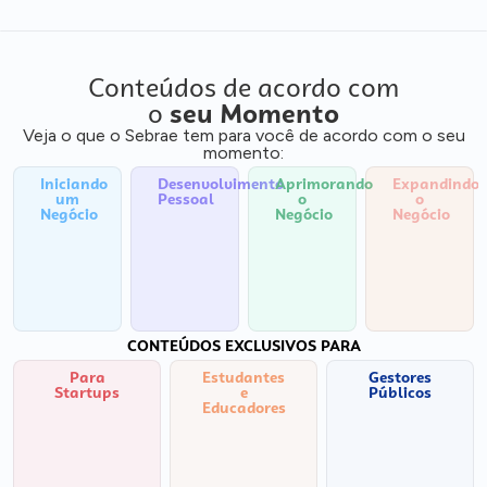
Conteúdos de acordo com
o
seu Momento
Veja o que o Sebrae tem para você de acordo com o seu
momento:
Iniciando
Desenvolvimento
Aprimorando
Expandindo
um
Pessoal
o
o
Negócio
Negócio
Negócio
CONTEÚDOS EXCLUSIVOS PARA
Para
Estudantes
Gestores
Startups
e
Públicos
Educadores