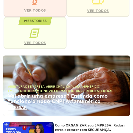
VER TODOS
VER TODOS
WEBSTORIES
VER TODOS
ABERTURA DE EMPRESA
,
ABRIR CNPJ
,
CNPJ ALFANUMÉRICO
,
EMPREENDEDORISMO
,
NOVO FORMATO DE CNPJ
,
RECEITA FEDERAL
Vai abrir uma empresa? Entenda como
funciona o novo CNPJ Alfanumérico
ACESSAR
Como ORGANIZAR sua EMPRESA. Reduzir
erros e crescer com SEGURANÇA.