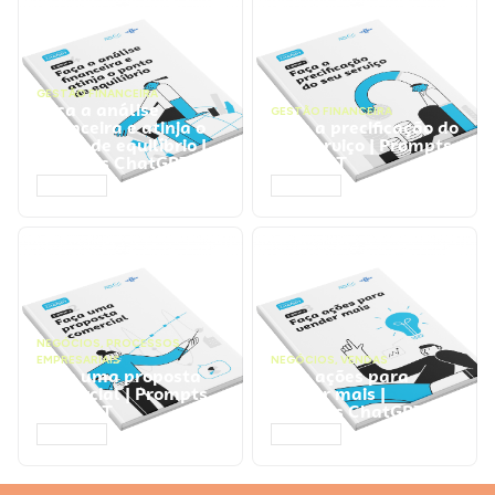
GESTÃO FINANCEIRA
Faça a análise
GESTÃO FINANCEIRA
financeira e atinja o
Faça a precificação do
ponto de equilíbrio |
seu serviço | Prompts
Prompts ChatGPT
ChatGPT
ACESSAR
ACESSAR
NEGÓCIOS
,
PROCESSOS
EMPRESARIAIS
NEGÓCIOS
,
VENDAS
Faça uma proposta
Faça ações para
comercial | Prompts
vender mais |
ChatGPT
Prompts ChatGPT
ACESSAR
ACESSAR