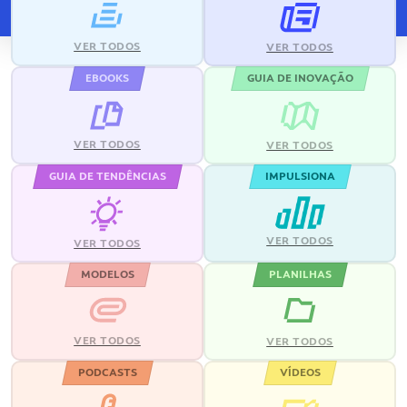
VER TODOS
VER TODOS
EBOOKS
GUIA DE INOVAÇÃO
VER TODOS
VER TODOS
GUIA DE TENDÊNCIAS
IMPULSIONA
VER TODOS
VER TODOS
MODELOS
PLANILHAS
VER TODOS
VER TODOS
PODCASTS
VÍDEOS