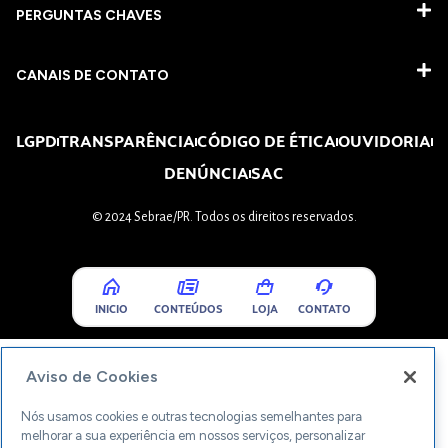
PERGUNTAS CHAVES​
CANAIS DE CONTATO
LGPD
TRANSPARÊNCIA
CÓDIGO DE ÉTICA
OUVIDORIA
DENÚNCIA
SAC
© 2024 Sebrae/PR. Todos os direitos reservados.
INICIO
CONTEÚDOS
LOJA
CONTATO
Aviso de Cookies
Nós usamos cookies e outras tecnologias semelhantes para
melhorar a sua experiência em nossos serviços, personalizar