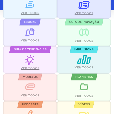
VER TODOS
VER TODOS
EBOOKS
GUIA DE INOVAÇÃO
VER TODOS
VER TODOS
GUIA DE TENDÊNCIAS
IMPULSIONA
VER TODOS
VER TODOS
MODELOS
PLANILHAS
VER TODOS
VER TODOS
PODCASTS
VÍDEOS