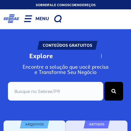
SOBRE
FALE CONOSCO
ENDEREÇOS
MENU
CONTEÚDOS GRATUITOS
Explore
N
o
s
s
o
s
A
Encontre a solução que você precisa
e Transforme Seu Negócio
ARQUIVOS
ARTIGOS