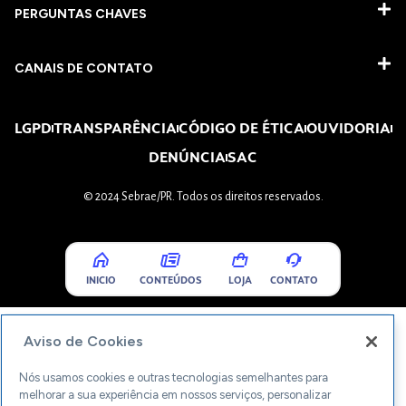
PERGUNTAS CHAVES​
CANAIS DE CONTATO
LGPD
TRANSPARÊNCIA
CÓDIGO DE ÉTICA
OUVIDORIA
DENÚNCIA
SAC
© 2024 Sebrae/PR. Todos os direitos reservados.
INICIO
CONTEÚDOS
LOJA
CONTATO
Aviso de Cookies
Nós usamos cookies e outras tecnologias semelhantes para
melhorar a sua experiência em nossos serviços, personalizar