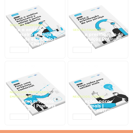
GESTÃO FINANCEIRA
Faça a análise
GESTÃO FINANCEIRA
financeira e atinja o
Faça a precificação do
ponto de equilíbrio |
seu serviço | Prompts
Prompts ChatGPT
ChatGPT
ACESSAR
ACESSAR
NEGÓCIOS
,
PROCESSOS
EMPRESARIAIS
NEGÓCIOS
,
VENDAS
Faça uma proposta
Faça ações para
comercial | Prompts
vender mais |
ChatGPT
Prompts ChatGPT
ACESSAR
ACESSAR