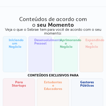
Conteúdos de acordo com
o
seu Momento
Veja o que o Sebrae tem para você de acordo com o seu
momento:
Iniciando
Desenvolvimento
Aprimorando
Expandindo
um
Pessoal
o
o
Negócio
Negócio
Negócio
CONTEÚDOS EXCLUSIVOS PARA
Para
Estudantes
Gestores
Startups
e
Públicos
Educadores