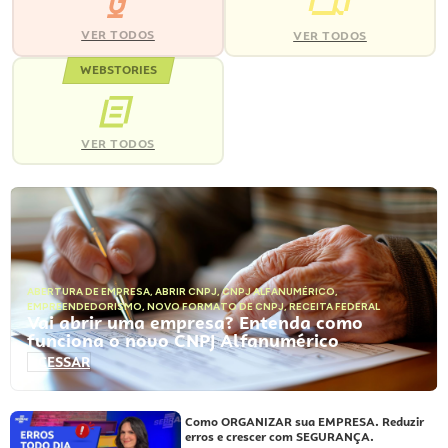
VER TODOS
VER TODOS
WEBSTORIES
VER TODOS
ABERTURA DE EMPRESA
,
ABRIR CNPJ
,
CNPJ ALFANUMÉRICO
,
EMPREENDEDORISMO
,
NOVO FORMATO DE CNPJ
,
RECEITA FEDERAL
Vai abrir uma empresa? Entenda como
funciona o novo CNPJ Alfanumérico
ACESSAR
Como ORGANIZAR sua EMPRESA. Reduzir
erros e crescer com SEGURANÇA.