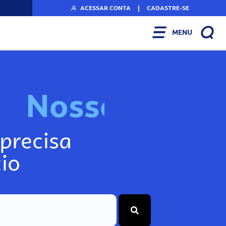
ACESSAR CONTA
|
CADASTRE-SE
MENU
N
o
s
s
o
s
I
n
f
o
g
precisa
io