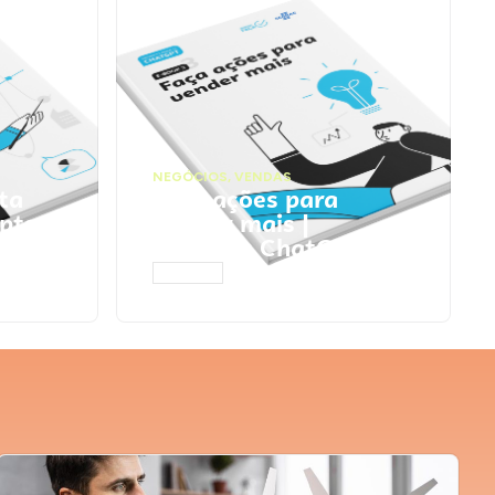
NEGÓCIOS
,
VENDAS
ta
Faça ações para
pts
vender mais |
Prompts ChatGPT
ACESSAR