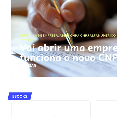
ABERTURA DE EMPRESA
,
ABRIR CNPJ
,
CNPJ ALFANUMÉRICO
FEDERAL
Vai abrir uma empr
funciona o novo CN
ACESSAR
EBOOKS