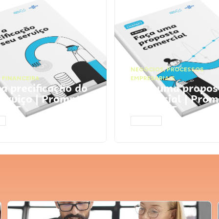
NEGÓCIOS
,
PROCESSOS
 FINANCEIRA
EMPRESARIAIS
 a precificação do
Faça uma propos
serviço | Prompts
comercial | Prom
tGPT
ChatGPT
AR
ACESSAR