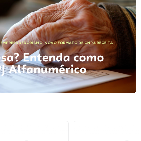
,
EMPREENDEDORISMO
,
NOVO FORMATO DE CNPJ
,
RECEITA
esa? Entenda como
PJ Alfanumérico