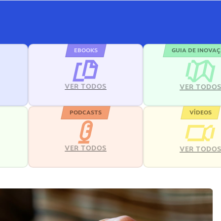
EBOOKS
GUIA DE INOVA
VER TODOS
VER TODO
PODCASTS
VÍDEOS
VER TODOS
VER TODO