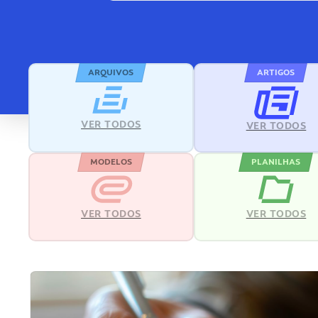
ARQUIVOS
ARTIGOS
VER TODOS
VER TODOS
MODELOS
PLANILHAS
VER TODOS
VER TODOS