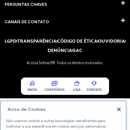
PERGUNTAS CHAVES​
CANAIS DE CONTATO
LGPD
TRANSPARÊNCIA
CÓDIGO DE ÉTICA
OUVIDORIA
DENÚNCIA
SAC
© 2024 Sebrae/PR. Todos os direitos reservados.
INICIO
CONTEÚDOS
LOJA
CONTATO
Aviso de Cookies
Nós usamos cookies e outras tecnologias semelhantes para
melhorar a sua experiência em nossos serviços, personalizar