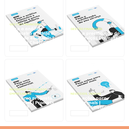
GESTÃO FINANCEIRA
Faça a análise
GESTÃO FINANCEIRA
financeira e atinja o
Faça a precificação do
ponto de equilíbrio |
seu serviço | Prompts
Prompts ChatGPT
ChatGPT
ACESSAR
ACESSAR
NEGÓCIOS
,
PROCESSOS
EMPRESARIAIS
NEGÓCIOS
,
VENDAS
Faça uma proposta
Faça ações para
comercial | Prompts
vender mais |
ChatGPT
Prompts ChatGPT
ACESSAR
ACESSAR