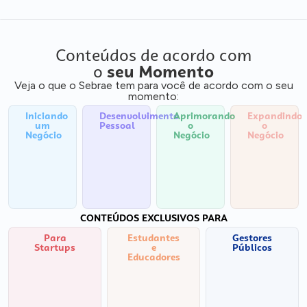
Conteúdos de acordo com
o
seu Momento
Veja o que o Sebrae tem para você de acordo com o seu
momento:
Iniciando
Desenvolvimento
Aprimorando
Expandindo
um
Pessoal
o
o
Negócio
Negócio
Negócio
CONTEÚDOS EXCLUSIVOS PARA
Para
Estudantes
Gestores
Startups
e
Públicos
Educadores