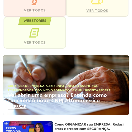
VER TODOS
VER TODOS
WEBSTORIES
VER TODOS
ABERTURA DE EMPRESA
,
ABRIR CNPJ
,
CNPJ ALFANUMÉRICO
,
EMPREENDEDORISMO
,
NOVO FORMATO DE CNPJ
,
RECEITA FEDERAL
Vai abrir uma empresa? Entenda como
funciona o novo CNPJ Alfanumérico
ACESSAR
Como ORGANIZAR sua EMPRESA. Reduzir
erros e crescer com SEGURANÇA.