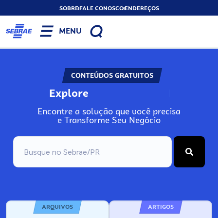
SOBRE
FALE CONOSCO
ENDEREÇOS
MENU
CONTEÚDOS GRATUITOS
Explore
N
o
s
s
o
s
A
Encontre a solução que você precisa
e Transforme Seu Negócio
ARQUIVOS
ARTIGOS