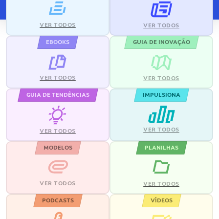
VER TODOS
VER TODOS
EBOOKS
GUIA DE INOVAÇÃO
VER TODOS
VER TODOS
GUIA DE TENDÊNCIAS
IMPULSIONA
VER TODOS
VER TODOS
MODELOS
PLANILHAS
VER TODOS
VER TODOS
PODCASTS
VÍDEOS