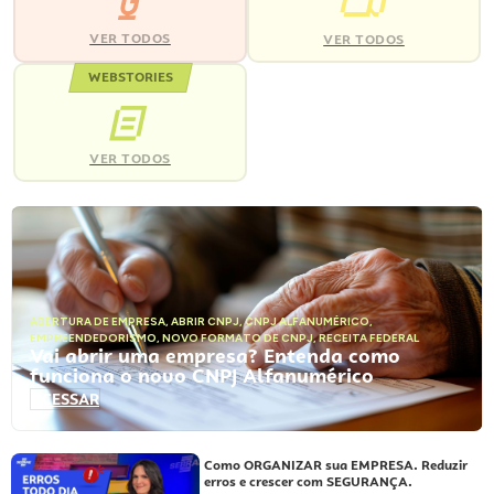
VER TODOS
VER TODOS
WEBSTORIES
VER TODOS
ABERTURA DE EMPRESA
,
ABRIR CNPJ
,
CNPJ ALFANUMÉRICO
,
EMPREENDEDORISMO
,
NOVO FORMATO DE CNPJ
,
RECEITA FEDERAL
Vai abrir uma empresa? Entenda como
funciona o novo CNPJ Alfanumérico
ACESSAR
Como ORGANIZAR sua EMPRESA. Reduzir
erros e crescer com SEGURANÇA.