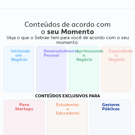
Conteúdos de acordo com
o
seu Momento
Veja o que o Sebrae tem para você de acordo com o seu
momento:
Iniciando
Desenvolvimento
Aprimorando
Expandindo
um
Pessoal
o
o
Negócio
Negócio
Negócio
CONTEÚDOS EXCLUSIVOS PARA
Para
Estudantes
Gestores
Startups
e
Públicos
Educadores