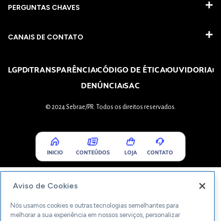
PERGUNTAS CHAVES​
CANAIS DE CONTATO
LGPD
TRANSPARÊNCIA
CÓDIGO DE ÉTICA
OUVIDORIA
DENÚNCIA
SAC
© 2024 Sebrae/PR. Todos os direitos reservados.
INICIO
CONTEÚDOS
LOJA
CONTATO
Aviso de Cookies
Nós usamos cookies e outras tecnologias semelhantes para
melhorar a sua experiência em nossos serviços, personalizar