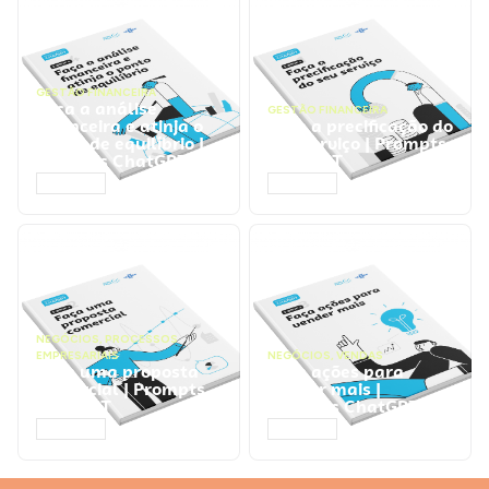
GESTÃO FINANCEIRA
Faça a análise
GESTÃO FINANCEIRA
financeira e atinja o
Faça a precificação do
ponto de equilíbrio |
seu serviço | Prompts
Prompts ChatGPT
ChatGPT
ACESSAR
ACESSAR
NEGÓCIOS
,
PROCESSOS
EMPRESARIAIS
NEGÓCIOS
,
VENDAS
Faça uma proposta
Faça ações para
comercial | Prompts
vender mais |
ChatGPT
Prompts ChatGPT
ACESSAR
ACESSAR