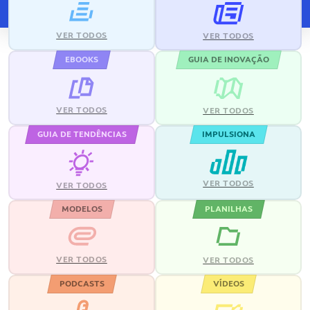
VER TODOS
VER TODOS
EBOOKS
GUIA DE INOVAÇÃO
VER TODOS
VER TODOS
GUIA DE TENDÊNCIAS
IMPULSIONA
VER TODOS
VER TODOS
MODELOS
PLANILHAS
VER TODOS
VER TODOS
PODCASTS
VÍDEOS