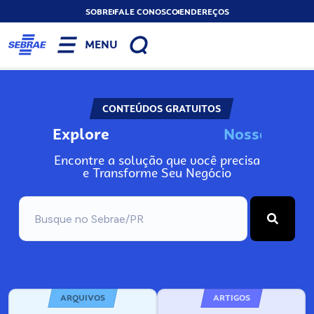
SOBRE
FALE CONOSCO
ENDEREÇOS
MENU
CONTEÚDOS GRATUITOS
Explore
N
o
s
s
o
s
I
n
f
o
Encontre a solução que você precisa
e Transforme Seu Negócio
ARQUIVOS
ARTIGOS