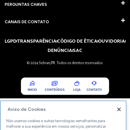
PERGUNTAS CHAVES​
CANAIS DE CONTATO
LGPD
TRANSPARÊNCIA
CÓDIGO DE ÉTICA
OUVIDORIA
DENÚNCIA
SAC
© 2024 Sebrae/PR. Todos os direitos reservados.
INICIO
CONTEÚDOS
LOJA
CONTATO
Aviso de Cookies
Nós usamos cookies e outras tecnologias semelhantes para
melhorar a sua experiência em nossos serviços, personalizar