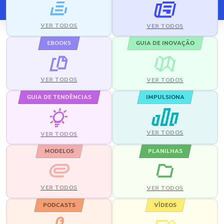
VER TODOS
VER TODOS
EBOOKS
GUIA DE INOVAÇÃO
VER TODOS
VER TODOS
GUIA DE TENDÊNCIAS
IMPULSIONA
VER TODOS
VER TODOS
MODELOS
PLANILHAS
VER TODOS
VER TODOS
PODCASTS
VÍDEOS