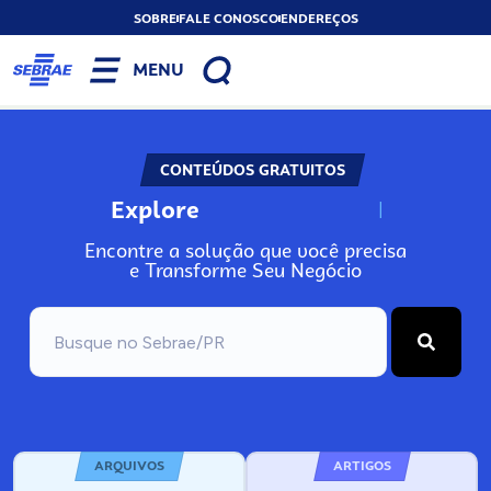
SOBRE
FALE CONOSCO
ENDEREÇOS
MENU
CONTEÚDOS GRATUITOS
Explore
N
o
s
s
o
s
A
Encontre a solução que você precisa
e Transforme Seu Negócio
ARQUIVOS
ARTIGOS