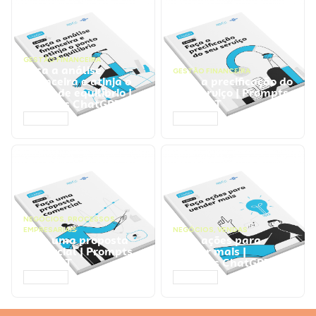
GESTÃO FINANCEIRA
Faça a análise
GESTÃO FINANCEIRA
financeira e atinja o
Faça a precificação do
ponto de equilíbrio |
seu serviço | Prompts
Prompts ChatGPT
ChatGPT
ACESSAR
ACESSAR
NEGÓCIOS
,
PROCESSOS
EMPRESARIAIS
NEGÓCIOS
,
VENDAS
Faça uma proposta
Faça ações para
comercial | Prompts
vender mais |
ChatGPT
Prompts ChatGPT
ACESSAR
ACESSAR