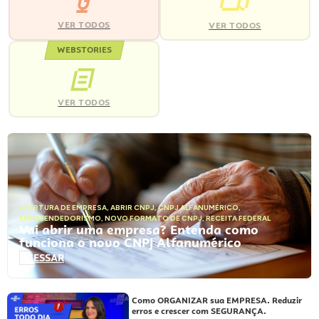
VER TODOS
VER TODOS
WEBSTORIES
VER TODOS
ABERTURA DE EMPRESA
,
ABRIR CNPJ
,
CNPJ ALFANUMÉRICO
,
EMPREENDEDORISMO
,
NOVO FORMATO DE CNPJ
,
RECEITA FEDERAL
Vai abrir uma empresa? Entenda como
funciona o novo CNPJ Alfanumérico
ACESSAR
Como ORGANIZAR sua EMPRESA. Reduzir
erros e crescer com SEGURANÇA.