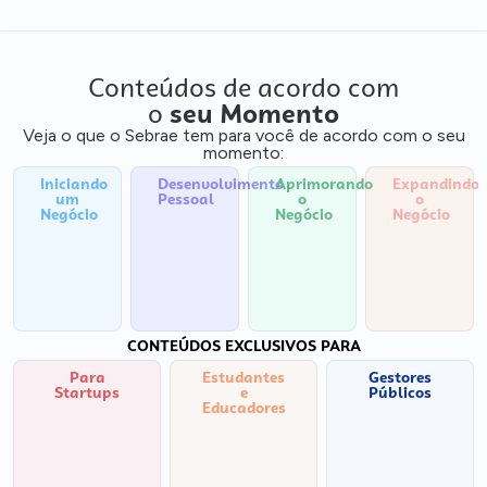
Conteúdos de acordo com
o
seu Momento
Veja o que o Sebrae tem para você de acordo com o seu
momento:
Iniciando
Desenvolvimento
Aprimorando
Expandindo
um
Pessoal
o
o
Negócio
Negócio
Negócio
CONTEÚDOS EXCLUSIVOS PARA
Para
Estudantes
Gestores
Startups
e
Públicos
Educadores