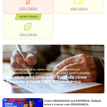
VER TODOS
VER TODOS
WEBSTORIES
VER TODOS
ABERTURA DE EMPRESA
,
ABRIR CNPJ
,
CNPJ ALFANUMÉRICO
,
EMPREENDEDORISMO
,
NOVO FORMATO DE CNPJ
,
RECEITA FEDERAL
Vai abrir uma empresa? Entenda como
funciona o novo CNPJ Alfanumérico
ACESSAR
Como ORGANIZAR sua EMPRESA. Reduzir
erros e crescer com SEGURANÇA.