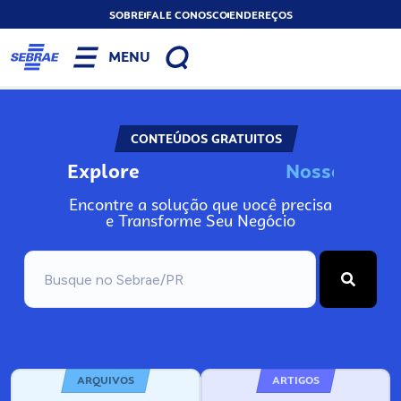
SOBRE
FALE CONOSCO
ENDEREÇOS
MENU
CONTEÚDOS GRATUITOS
Explore
N
o
s
s
o
s
I
n
f
Encontre a solução que você precisa
e Transforme Seu Negócio
ARQUIVOS
ARTIGOS