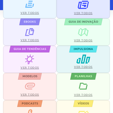
VER TODOS
VER TODOS
EBOOKS
GUIA DE INOVAÇÃO
VER TODOS
VER TODOS
GUIA DE TENDÊNCIAS
IMPULSIONA
VER TODOS
VER TODOS
MODELOS
PLANILHAS
VER TODOS
VER TODOS
PODCASTS
VÍDEOS