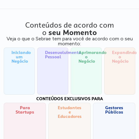
Conteúdos de acordo com
o
seu Momento
Veja o que o Sebrae tem para você de acordo com o seu
momento:
Iniciando
Desenvolvimento
Aprimorando
Expandindo
um
Pessoal
o
o
Negócio
Negócio
Negócio
CONTEÚDOS EXCLUSIVOS PARA
Para
Estudantes
Gestores
Startups
e
Públicos
Educadores