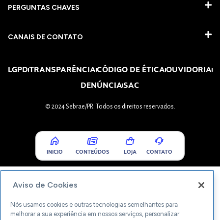
PERGUNTAS CHAVES​
CANAIS DE CONTATO
LGPD
TRANSPARÊNCIA
CÓDIGO DE ÉTICA
OUVIDORIA
DENÚNCIA
SAC
© 2024 Sebrae/PR. Todos os direitos reservados.
INICIO
CONTEÚDOS
LOJA
CONTATO
Aviso de Cookies
Nós usamos cookies e outras tecnologias semelhantes para
melhorar a sua experiência em nossos serviços, personalizar