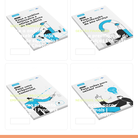
GESTÃO FINANCEIRA
Faça a análise
GESTÃO FINANCEIRA
financeira e atinja o
Faça a precificação do
ponto de equilíbrio |
seu serviço | Prompts
Prompts ChatGPT
ChatGPT
ACESSAR
ACESSAR
NEGÓCIOS
,
PROCESSOS
EMPRESARIAIS
NEGÓCIOS
,
VENDAS
Faça uma proposta
Faça ações para
comercial | Prompts
vender mais |
ChatGPT
Prompts ChatGPT
ACESSAR
ACESSAR