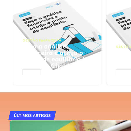
GESTÃO FINANCEIRA
Faça a análise
GESTÃO
financeira e atinja o
Faça
ponto de equilíbrio |
seu 
Prompts ChatGPT
Cha
ACESSAR
ACESS
ÚLTIMOS ARTIGOS