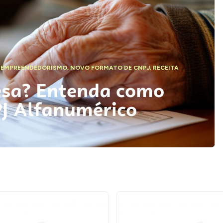
,
EMPREENDEDORISMO
,
NOVO FORMATO DE CNPJ
,
RECEITA
esa? Entenda como
PJ Alfanumérico