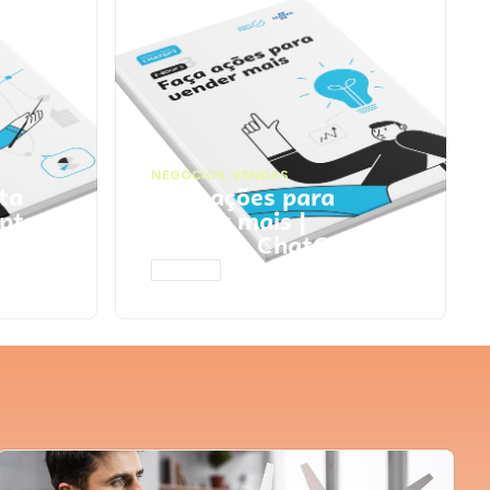
NEGÓCIOS
,
VENDAS
ta
Faça ações para
pts
vender mais |
Prompts ChatGPT
ACESSAR