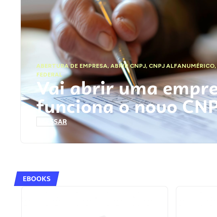
ABERTURA DE EMPRESA
,
ABRIR CNPJ
,
CNPJ ALFANUMÉRICO
FEDERAL
Vai abrir uma empr
funciona o novo CN
ACESSAR
EBOOKS