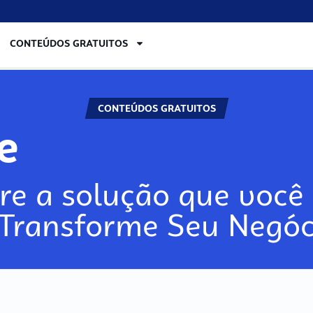
CONTEÚDOS GRATUITOS
CONTEÚDOS GRATUITOS
lore
re a solução que você 
 Transforme Seu Negóc