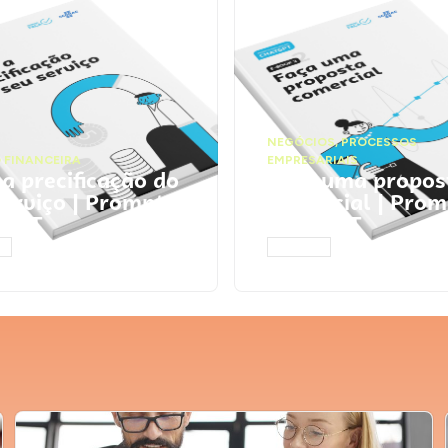
NEGÓCIOS
,
PROCESSOS
 FINANCEIRA
EMPRESARIAIS
 a precificação do
Faça uma propos
serviço | Prompts
comercial | Prom
tGPT
ChatGPT
AR
ACESSAR