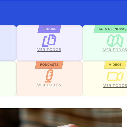
EBOOKS
GUIA DE INOVA
VER TODOS
VER TODO
PODCASTS
VÍDEOS
VER TODOS
VER TODO