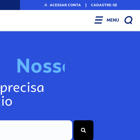
ACESSAR CONTA
|
CADASTRE-SE
MENU
N
o
s
s
o
s
I
n
f
precisa
io