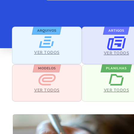
ARQUIVOS
ARTIGOS
VER TODOS
VER TODOS
MODELOS
PLANILHAS
VER TODOS
VER TODOS