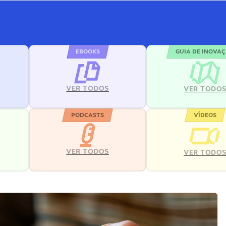
EBOOKS
GUIA DE INOVA
VER TODOS
VER TODO
PODCASTS
VÍDEOS
VER TODOS
VER TODO