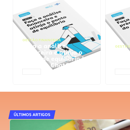
GESTÃO FINANCEIRA
Faça a análise
GESTÃO
financeira e atinja o
Faça
ponto de equilíbrio |
seu 
Prompts ChatGPT
Cha
ACESSAR
ACESS
ÚLTIMOS ARTIGOS