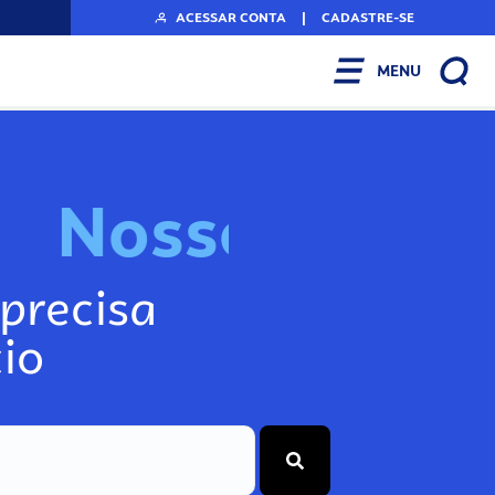
ACESSAR CONTA
|
CADASTRE-SE
MENU
N
o
s
s
o
s
I
n
f
o
g
precisa
io