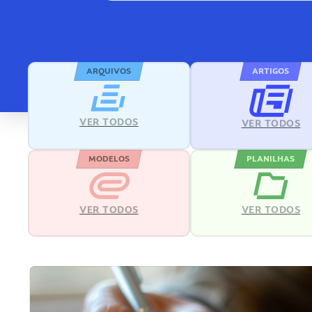
ARQUIVOS
ARTIGOS
VER TODOS
VER TODOS
MODELOS
PLANILHAS
VER TODOS
VER TODOS