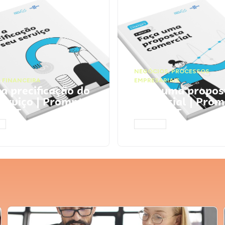
NEGÓCIOS
,
PROCESSOS
 FINANCEIRA
EMPRESARIAIS
 a precificação do
Faça uma propos
serviço | Prompts
comercial | Prom
tGPT
ChatGPT
AR
ACESSAR