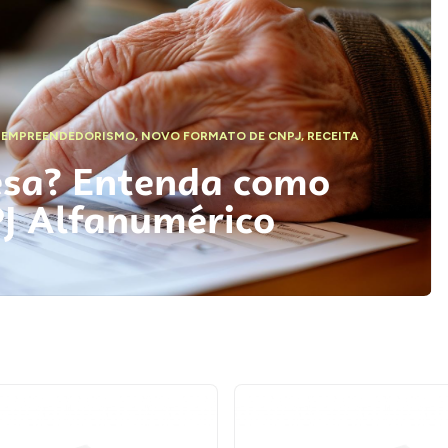
,
EMPREENDEDORISMO
,
NOVO FORMATO DE CNPJ
,
RECEITA
esa? Entenda como
PJ Alfanumérico