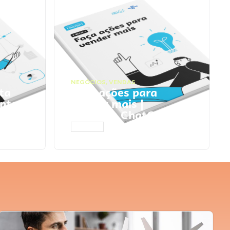
NEGÓCIOS
,
VENDAS
ta
Faça ações para
pts
vender mais |
Prompts ChatGPT
ACESSAR