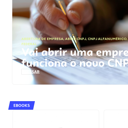
ABERTURA DE EMPRESA
,
ABRIR CNPJ
,
CNPJ ALFANUMÉRICO
FEDERAL
Vai abrir uma empr
funciona o novo CN
ACESSAR
EBOOKS