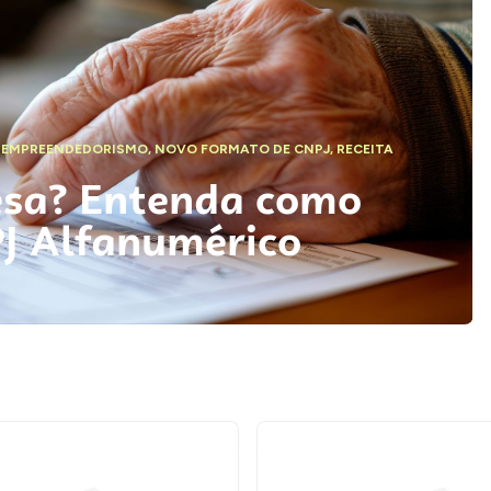
,
EMPREENDEDORISMO
,
NOVO FORMATO DE CNPJ
,
RECEITA
esa? Entenda como
PJ Alfanumérico