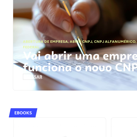
ABERTURA DE EMPRESA
,
ABRIR CNPJ
,
CNPJ ALFANUMÉRICO
FEDERAL
Vai abrir uma empr
funciona o novo CN
ACESSAR
EBOOKS