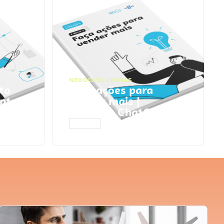
NEGÓCIOS
,
VENDAS
ta
Faça ações para
pts
vender mais |
Prompts ChatGPT
ACESSAR