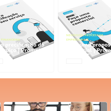
NEGÓCIOS
,
PROCESSOS
 FINANCEIRA
EMPRESARIAIS
 a precificação do
Faça uma propos
serviço | Prompts
comercial | Prom
tGPT
ChatGPT
AR
ACESSAR