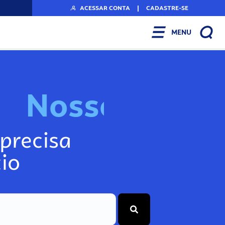
ACESSAR CONTA
|
CADASTRE-SE
MENU
N
o
s
s
o
s
I
n
f
o
precisa
io