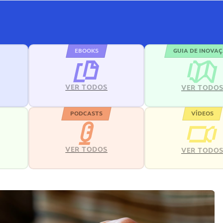
EBOOKS
GUIA DE INOVA
VER TODOS
VER TODO
PODCASTS
VÍDEOS
VER TODOS
VER TODO