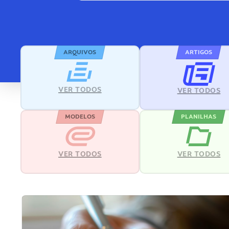
ARQUIVOS
ARTIGOS
VER TODOS
VER TODOS
MODELOS
PLANILHAS
VER TODOS
VER TODOS