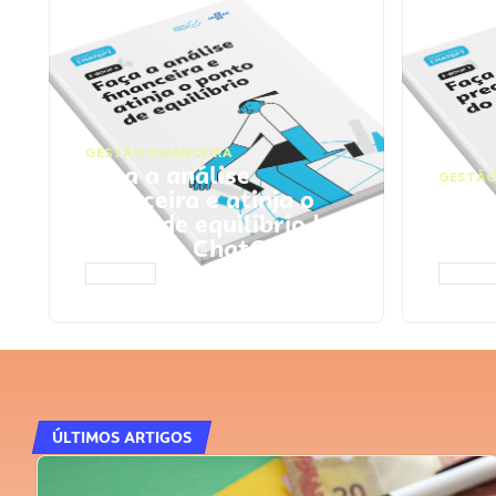
GESTÃO FINANCEIRA
Faça a análise
GESTÃO
financeira e atinja o
Faça
ponto de equilíbrio |
seu 
Prompts ChatGPT
Cha
ACESSAR
ACESS
ÚLTIMOS ARTIGOS