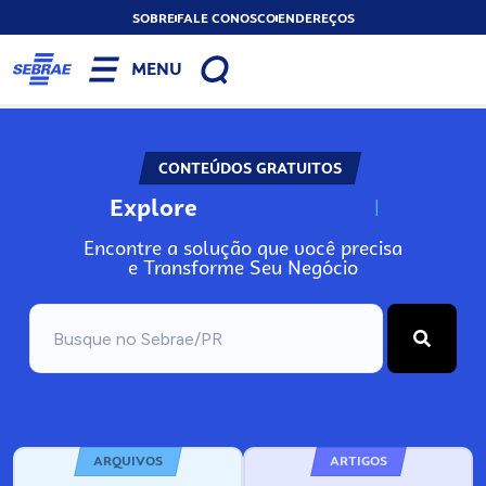
SOBRE
FALE CONOSCO
ENDEREÇOS
MENU
CONTEÚDOS GRATUITOS
Explore
N
o
s
s
o
s
A
Encontre a solução que você precisa
e Transforme Seu Negócio
ARQUIVOS
ARTIGOS