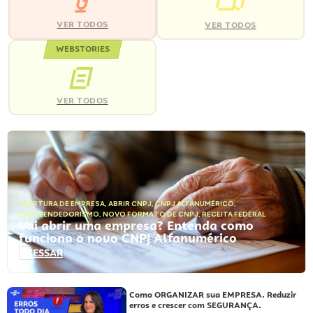
VER TODOS
VER TODOS
WEBSTORIES
VER TODOS
ABERTURA DE EMPRESA
,
ABRIR CNPJ
,
CNPJ ALFANUMÉRICO
,
EMPREENDEDORISMO
,
NOVO FORMATO DE CNPJ
,
RECEITA FEDERAL
Vai abrir uma empresa? Entenda como
funciona o novo CNPJ Alfanumérico
ACESSAR
Como ORGANIZAR sua EMPRESA. Reduzir
erros e crescer com SEGURANÇA.