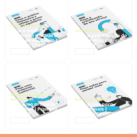
GESTÃO FINANCEIRA
Faça a análise
GESTÃO FINANCEIRA
financeira e atinja o
Faça a precificação do
ponto de equilíbrio |
seu serviço | Prompts
Prompts ChatGPT
ChatGPT
ACESSAR
ACESSAR
NEGÓCIOS
,
PROCESSOS
EMPRESARIAIS
NEGÓCIOS
,
VENDAS
Faça uma proposta
Faça ações para
comercial | Prompts
vender mais |
ChatGPT
Prompts ChatGPT
ACESSAR
ACESSAR