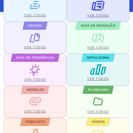
VER TODOS
VER TODOS
EBOOKS
GUIA DE INOVAÇÃO
VER TODOS
VER TODOS
GUIA DE TENDÊNCIAS
IMPULSIONA
VER TODOS
VER TODOS
MODELOS
PLANILHAS
VER TODOS
VER TODOS
PODCASTS
VÍDEOS