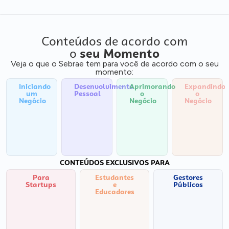
Conteúdos de acordo com
o
seu Momento
Veja o que o Sebrae tem para você de acordo com o seu
momento:
Iniciando
Desenvolvimento
Aprimorando
Expandindo
um
Pessoal
o
o
Negócio
Negócio
Negócio
CONTEÚDOS EXCLUSIVOS PARA
Para
Estudantes
Gestores
Startups
e
Públicos
Educadores