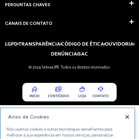
PERGUNTAS CHAVES​
CANAIS DE CONTATO
LGPD
TRANSPARÊNCIA
CÓDIGO DE ÉTICA
OUVIDORIA
DENÚNCIA
SAC
© 2024 Sebrae/PR. Todos os direitos reservados.
INICIO
CONTEÚDOS
LOJA
CONTATO
Aviso de Cookies
Nós usamos cookies e outras tecnologias semelhantes para
melhorar a sua experiência em nossos serviços, personalizar