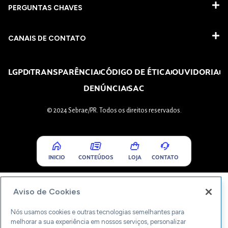
PERGUNTAS CHAVES​
CANAIS DE CONTATO
LGPD
TRANSPARÊNCIA
CÓDIGO DE ÉTICA
OUVIDORIA
DENÚNCIA
SAC
© 2024 Sebrae/PR. Todos os direitos reservados.
INICIO
CONTEÚDOS
LOJA
CONTATO
Aviso de Cookies
Nós usamos cookies e outras tecnologias semelhantes para
melhorar a sua experiência em nossos serviços, personalizar