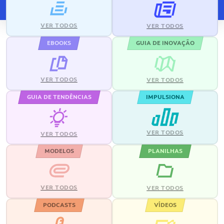
VER TODOS
VER TODOS
EBOOKS
GUIA DE INOVAÇÃO
VER TODOS
VER TODOS
GUIA DE TENDÊNCIAS
IMPULSIONA
VER TODOS
VER TODOS
MODELOS
PLANILHAS
VER TODOS
VER TODOS
PODCASTS
VÍDEOS