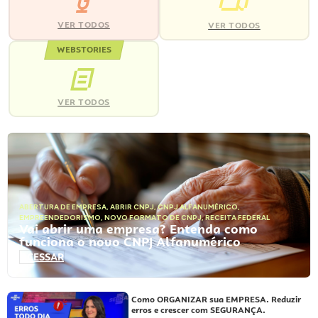
VER TODOS
VER TODOS
WEBSTORIES
VER TODOS
ABERTURA DE EMPRESA
,
ABRIR CNPJ
,
CNPJ ALFANUMÉRICO
,
EMPREENDEDORISMO
,
NOVO FORMATO DE CNPJ
,
RECEITA FEDERAL
Vai abrir uma empresa? Entenda como
funciona o novo CNPJ Alfanumérico
ACESSAR
Como ORGANIZAR sua EMPRESA. Reduzir
erros e crescer com SEGURANÇA.