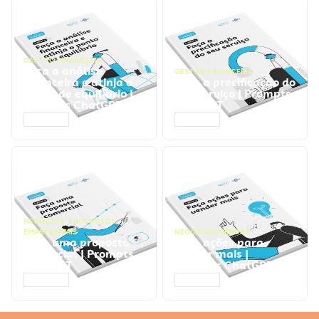
GESTÃO FINANCEIRA
Faça a análise
GESTÃO FINANCEIRA
financeira e atinja o
Faça a precificação do
ponto de equilíbrio |
seu serviço | Prompts
Prompts ChatGPT
ChatGPT
ACESSAR
ACESSAR
NEGÓCIOS
,
PROCESSOS
EMPRESARIAIS
NEGÓCIOS
,
VENDAS
Faça uma proposta
Faça ações para
comercial | Prompts
vender mais |
ChatGPT
Prompts ChatGPT
ACESSAR
ACESSAR