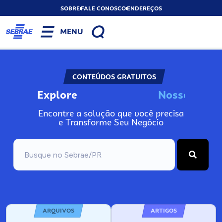
SOBRE
FALE CONOSCO
ENDEREÇOS
MENU
CONTEÚDOS GRATUITOS
Explore
N
o
s
s
o
s
I
n
f
Encontre a solução que você precisa
e Transforme Seu Negócio
ARQUIVOS
ARTIGOS