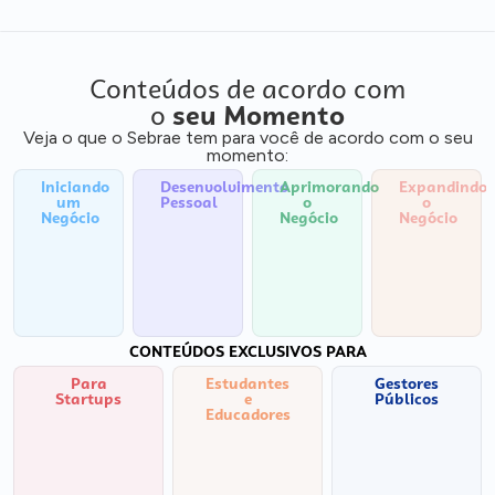
Conteúdos de acordo com
o
seu Momento
Veja o que o Sebrae tem para você de acordo com o seu
momento:
Iniciando
Desenvolvimento
Aprimorando
Expandindo
um
Pessoal
o
o
Negócio
Negócio
Negócio
CONTEÚDOS EXCLUSIVOS PARA
Para
Estudantes
Gestores
Startups
e
Públicos
Educadores