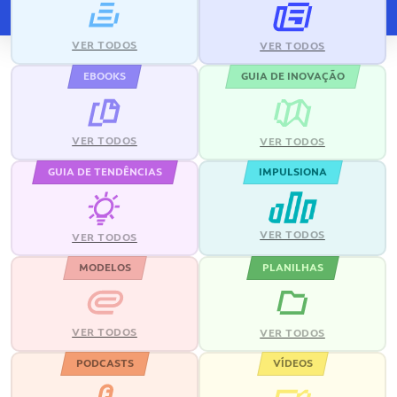
VER TODOS
VER TODOS
EBOOKS
GUIA DE INOVAÇÃO
VER TODOS
VER TODOS
GUIA DE TENDÊNCIAS
IMPULSIONA
VER TODOS
VER TODOS
MODELOS
PLANILHAS
VER TODOS
VER TODOS
PODCASTS
VÍDEOS