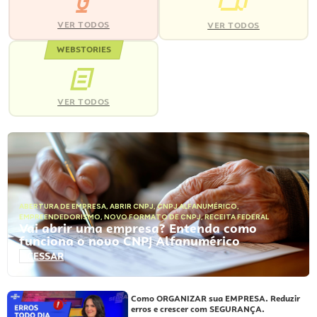
VER TODOS
VER TODOS
WEBSTORIES
VER TODOS
ABERTURA DE EMPRESA
,
ABRIR CNPJ
,
CNPJ ALFANUMÉRICO
,
EMPREENDEDORISMO
,
NOVO FORMATO DE CNPJ
,
RECEITA FEDERAL
Vai abrir uma empresa? Entenda como
funciona o novo CNPJ Alfanumérico
ACESSAR
Como ORGANIZAR sua EMPRESA. Reduzir
erros e crescer com SEGURANÇA.