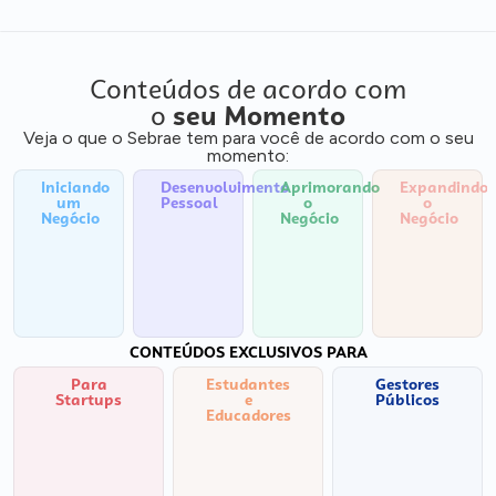
Conteúdos de acordo com
o
seu Momento
Veja o que o Sebrae tem para você de acordo com o seu
momento:
Iniciando
Desenvolvimento
Aprimorando
Expandindo
um
Pessoal
o
o
Negócio
Negócio
Negócio
CONTEÚDOS EXCLUSIVOS PARA
Para
Estudantes
Gestores
Startups
e
Públicos
Educadores