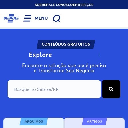
SOBRE
FALE CONOSCO
ENDEREÇOS
MENU
CONTEÚDOS GRATUITOS
Explore
N
o
s
s
o
s
A
Encontre a solução que você precisa
e Transforme Seu Negócio
ARQUIVOS
ARTIGOS