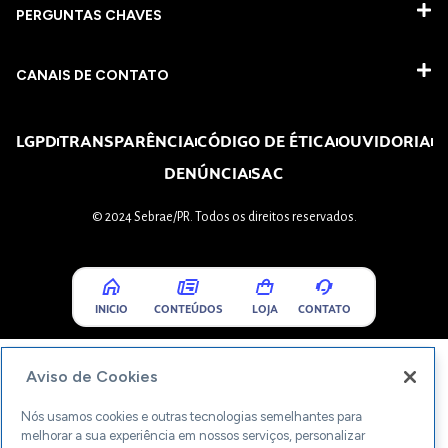
PERGUNTAS CHAVES​
CANAIS DE CONTATO
LGPD
TRANSPARÊNCIA
CÓDIGO DE ÉTICA
OUVIDORIA
DENÚNCIA
SAC
© 2024 Sebrae/PR. Todos os direitos reservados.
INICIO
CONTEÚDOS
LOJA
CONTATO
Aviso de Cookies
Nós usamos cookies e outras tecnologias semelhantes para
melhorar a sua experiência em nossos serviços, personalizar