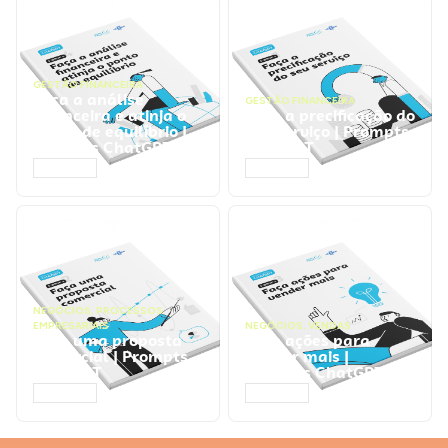
GESTÃO FINANCEIRA
Faça a análise
GESTÃO FINANCEIRA
financeira e atinja o
Faça a precificação do
ponto de equilíbrio |
seu serviço | Prompts
Prompts ChatGPT
ChatGPT
ACESSAR
ACESSAR
NEGÓCIOS
,
PROCESSOS
EMPRESARIAIS
NEGÓCIOS
,
VENDAS
Faça uma proposta
Faça ações para
comercial | Prompts
vender mais |
ChatGPT
Prompts ChatGPT
ACESSAR
ACESSAR