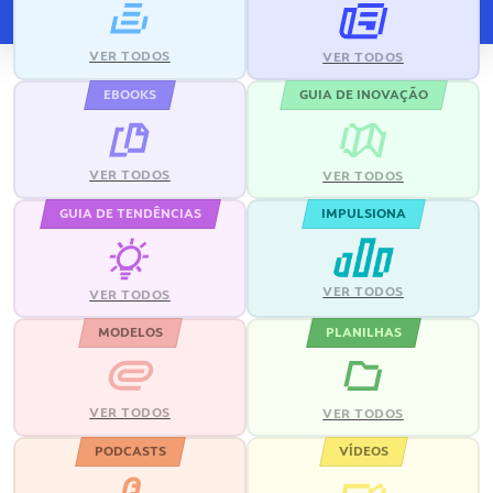
VER TODOS
VER TODOS
EBOOKS
GUIA DE INOVAÇÃO
VER TODOS
VER TODOS
GUIA DE TENDÊNCIAS
IMPULSIONA
VER TODOS
VER TODOS
MODELOS
PLANILHAS
VER TODOS
VER TODOS
PODCASTS
VÍDEOS