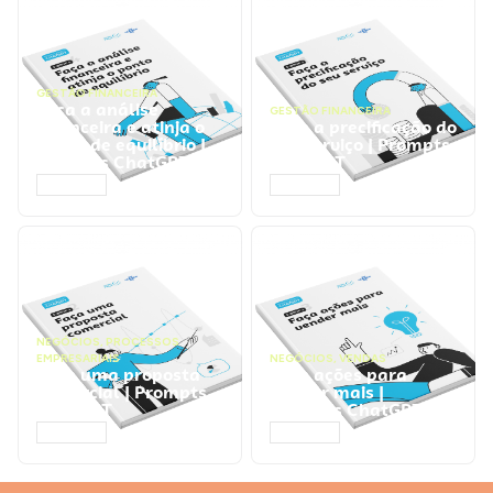
GESTÃO FINANCEIRA
Faça a análise
GESTÃO FINANCEIRA
financeira e atinja o
Faça a precificação do
ponto de equilíbrio |
seu serviço | Prompts
Prompts ChatGPT
ChatGPT
ACESSAR
ACESSAR
NEGÓCIOS
,
PROCESSOS
EMPRESARIAIS
NEGÓCIOS
,
VENDAS
Faça uma proposta
Faça ações para
comercial | Prompts
vender mais |
ChatGPT
Prompts ChatGPT
ACESSAR
ACESSAR