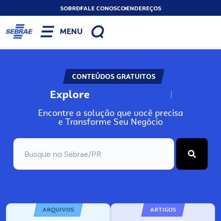
SOBRE
FALE CONOSCO
ENDEREÇOS
MENU
CONTEÚDOS GRATUITOS
Explore
N
o
s
s
o
s
A
Encontre a solução que você precisa
e Transforme Seu Negócio
ARQUIVOS
ARTIGOS