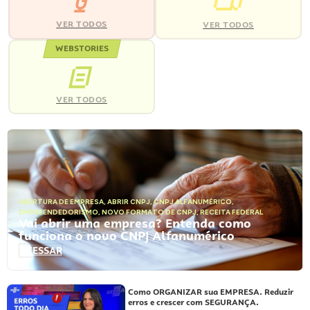
VER TODOS
VER TODOS
WEBSTORIES
VER TODOS
ABERTURA DE EMPRESA
,
ABRIR CNPJ
,
CNPJ ALFANUMÉRICO
,
EMPREENDEDORISMO
,
NOVO FORMATO DE CNPJ
,
RECEITA FEDERAL
Vai abrir uma empresa? Entenda como
funciona o novo CNPJ Alfanumérico
ACESSAR
Como ORGANIZAR sua EMPRESA. Reduzir
erros e crescer com SEGURANÇA.