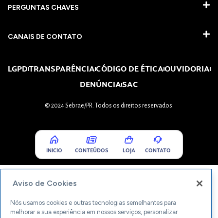
PERGUNTAS CHAVES​
CANAIS DE CONTATO
LGPD
TRANSPARÊNCIA
CÓDIGO DE ÉTICA
OUVIDORIA
DENÚNCIA
SAC
© 2024 Sebrae/PR. Todos os direitos reservados.
INICIO
CONTEÚDOS
LOJA
CONTATO
Aviso de Cookies
Nós usamos cookies e outras tecnologias semelhantes para
melhorar a sua experiência em nossos serviços, personalizar