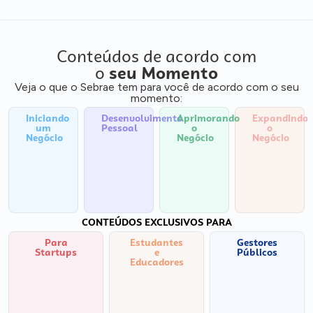
Conteúdos de acordo com
o
seu Momento
Veja o que o Sebrae tem para você de acordo com o seu
momento:
Iniciando
Desenvolvimento
Aprimorando
Expandindo
um
Pessoal
o
o
Negócio
Negócio
Negócio
CONTEÚDOS EXCLUSIVOS PARA
Para
Estudantes
Gestores
Startups
e
Públicos
Educadores