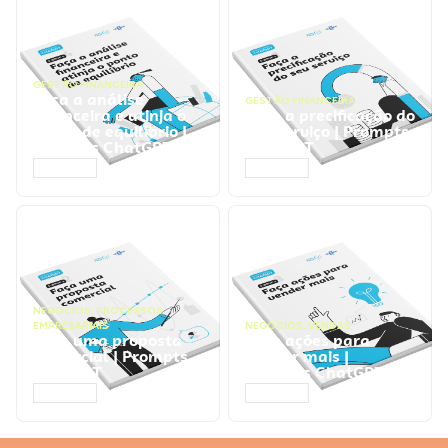
GESTÃO FINANCEIRA
Faça a análise
GESTÃO FINANCEIRA
financeira e atinja o
Faça a precificação do
ponto de equilíbrio |
seu serviço | Prompts
Prompts ChatGPT
ChatGPT
ACESSAR
ACESSAR
NEGÓCIOS
,
PROCESSOS
EMPRESARIAIS
NEGÓCIOS
,
VENDAS
Faça uma proposta
Faça ações para
comercial | Prompts
vender mais |
ChatGPT
Prompts ChatGPT
ACESSAR
ACESSAR