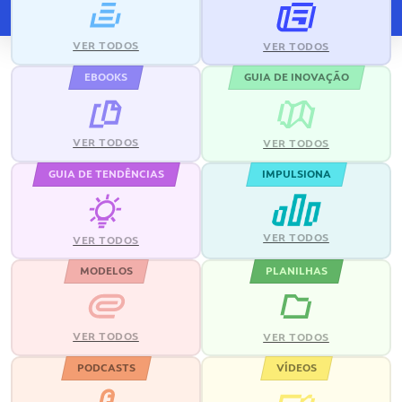
VER TODOS
VER TODOS
EBOOKS
GUIA DE INOVAÇÃO
VER TODOS
VER TODOS
GUIA DE TENDÊNCIAS
IMPULSIONA
VER TODOS
VER TODOS
MODELOS
PLANILHAS
VER TODOS
VER TODOS
PODCASTS
VÍDEOS