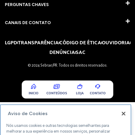
PERGUNTAS CHAVES​
CANAIS DE CONTATO
LGPD
TRANSPARÊNCIA
CÓDIGO DE ÉTICA
OUVIDORIA
DENÚNCIA
SAC
© 2024 Sebrae/PR. Todos os direitos reservados.
INICIO
CONTEÚDOS
LOJA
CONTATO
Aviso de Cookies
Nós usamos cookies e outras tecnologias semelhantes para
melhorar a sua experiência em nossos serviços, personalizar