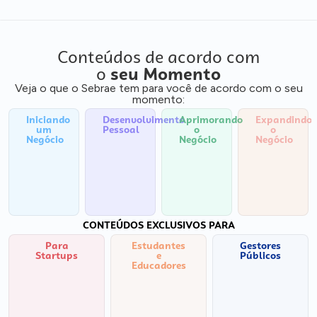
Conteúdos de acordo com
o
seu Momento
Veja o que o Sebrae tem para você de acordo com o seu
momento:
Iniciando
Desenvolvimento
Aprimorando
Expandindo
um
Pessoal
o
o
Negócio
Negócio
Negócio
CONTEÚDOS EXCLUSIVOS PARA
Para
Estudantes
Gestores
Startups
e
Públicos
Educadores