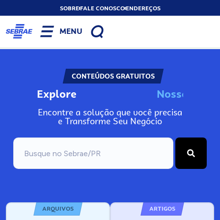
SOBRE
FALE CONOSCO
ENDEREÇOS
MENU
CONTEÚDOS GRATUITOS
Explore
N
o
s
s
o
s
A
Encontre a solução que você precisa
e Transforme Seu Negócio
ARQUIVOS
ARTIGOS