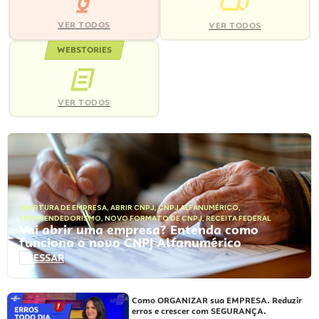
VER TODOS
VER TODOS
WEBSTORIES
VER TODOS
ABERTURA DE EMPRESA
,
ABRIR CNPJ
,
CNPJ ALFANUMÉRICO
,
EMPREENDEDORISMO
,
NOVO FORMATO DE CNPJ
,
RECEITA FEDERAL
Vai abrir uma empresa? Entenda como
funciona o novo CNPJ Alfanumérico
ACESSAR
Como ORGANIZAR sua EMPRESA. Reduzir
erros e crescer com SEGURANÇA.