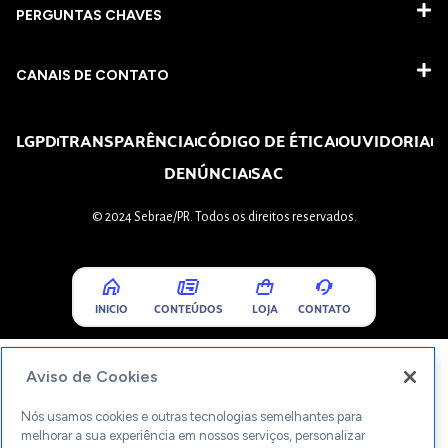
PERGUNTAS CHAVES​
CANAIS DE CONTATO
LGPD
TRANSPARÊNCIA
CÓDIGO DE ÉTICA
OUVIDORIA
DENÚNCIA
SAC
© 2024 Sebrae/PR. Todos os direitos reservados.
INICIO
CONTEÚDOS
LOJA
CONTATO
Aviso de Cookies
Nós usamos cookies e outras tecnologias semelhantes para
melhorar a sua experiência em nossos serviços, personalizar