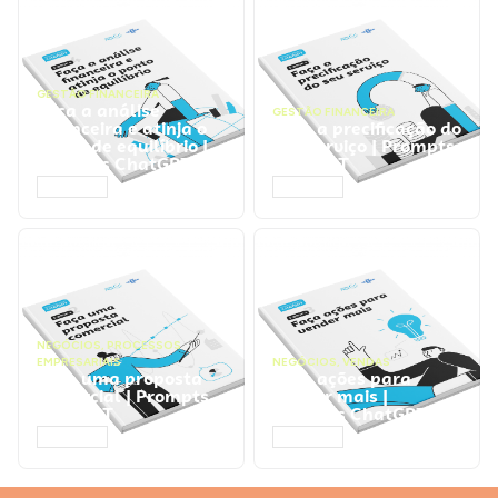
GESTÃO FINANCEIRA
Faça a análise
GESTÃO FINANCEIRA
financeira e atinja o
Faça a precificação do
ponto de equilíbrio |
seu serviço | Prompts
Prompts ChatGPT
ChatGPT
ACESSAR
ACESSAR
NEGÓCIOS
,
PROCESSOS
EMPRESARIAIS
NEGÓCIOS
,
VENDAS
Faça uma proposta
Faça ações para
comercial | Prompts
vender mais |
ChatGPT
Prompts ChatGPT
ACESSAR
ACESSAR