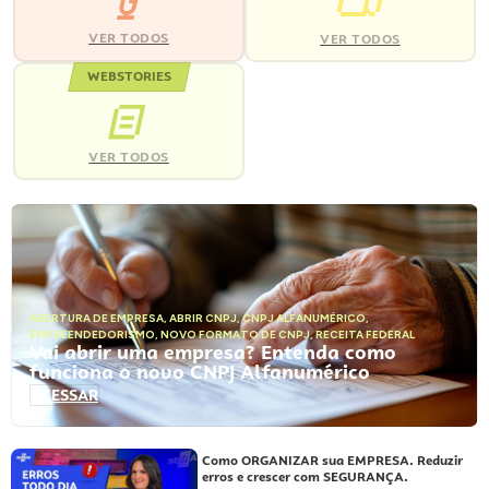
VER TODOS
VER TODOS
WEBSTORIES
VER TODOS
ABERTURA DE EMPRESA
,
ABRIR CNPJ
,
CNPJ ALFANUMÉRICO
,
EMPREENDEDORISMO
,
NOVO FORMATO DE CNPJ
,
RECEITA FEDERAL
Vai abrir uma empresa? Entenda como
funciona o novo CNPJ Alfanumérico
ACESSAR
Como ORGANIZAR sua EMPRESA. Reduzir
erros e crescer com SEGURANÇA.