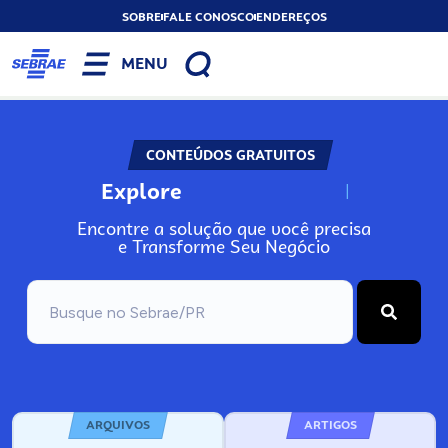
SOBRE
FALE CONOSCO
ENDEREÇOS
MENU
CONTEÚDOS GRATUITOS
Explore
N
o
s
s
o
s
A
r
Encontre a solução que você precisa
e Transforme Seu Negócio
ARQUIVOS
ARTIGOS