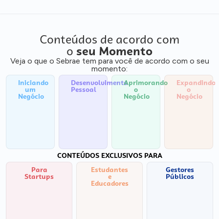
Conteúdos de acordo com
o
seu Momento
Veja o que o Sebrae tem para você de acordo com o seu
momento:
Iniciando
Desenvolvimento
Aprimorando
Expandindo
um
Pessoal
o
o
Negócio
Negócio
Negócio
CONTEÚDOS EXCLUSIVOS PARA
Para
Estudantes
Gestores
Startups
e
Públicos
Educadores