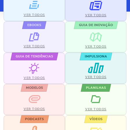
VER TODOS
VER TODOS
EBOOKS
GUIA DE INOVAÇÃO
VER TODOS
VER TODOS
GUIA DE TENDÊNCIAS
IMPULSIONA
VER TODOS
VER TODOS
MODELOS
PLANILHAS
VER TODOS
VER TODOS
PODCASTS
VÍDEOS