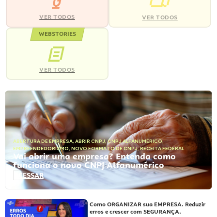
VER TODOS
VER TODOS
WEBSTORIES
VER TODOS
ABERTURA DE EMPRESA
,
ABRIR CNPJ
,
CNPJ ALFANUMÉRICO
,
EMPREENDEDORISMO
,
NOVO FORMATO DE CNPJ
,
RECEITA FEDERAL
Vai abrir uma empresa? Entenda como
funciona o novo CNPJ Alfanumérico
ACESSAR
Como ORGANIZAR sua EMPRESA. Reduzir
erros e crescer com SEGURANÇA.