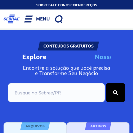
SOBRE
FALE CONOSCO
ENDEREÇOS
MENU
CONTEÚDOS GRATUITOS
Explore
N
o
s
s
o
s
A
Encontre a solução que você precisa
e Transforme Seu Negócio
ARQUIVOS
ARTIGOS