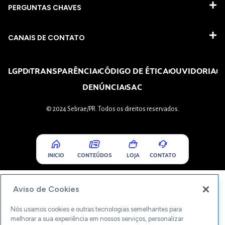
PERGUNTAS CHAVES​
CANAIS DE CONTATO
LGPD
TRANSPARÊNCIA
CÓDIGO DE ÉTICA
OUVIDORIA
DENÚNCIA
SAC
© 2024 Sebrae/PR. Todos os direitos reservados.
INICIO
CONTEÚDOS
LOJA
CONTATO
Aviso de Cookies
Nós usamos cookies e outras tecnologias semelhantes para
melhorar a sua experiência em nossos serviços, personalizar