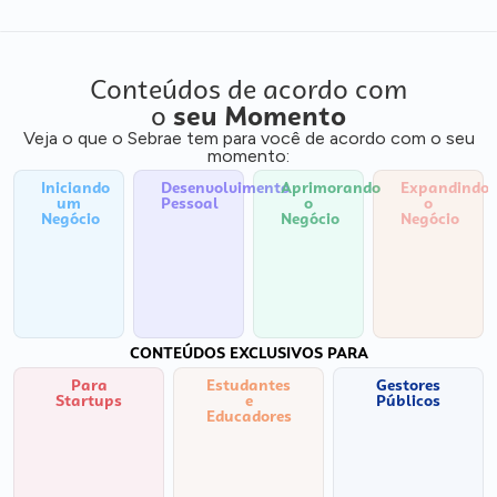
Conteúdos de acordo com
o
seu Momento
Veja o que o Sebrae tem para você de acordo com o seu
momento:
Iniciando
Desenvolvimento
Aprimorando
Expandindo
um
Pessoal
o
o
Negócio
Negócio
Negócio
CONTEÚDOS EXCLUSIVOS PARA
Para
Estudantes
Gestores
Startups
e
Públicos
Educadores