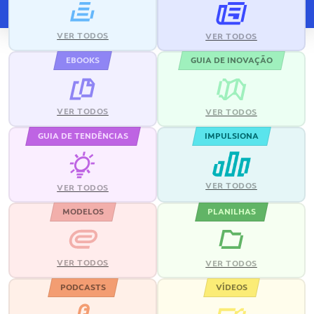
VER TODOS
VER TODOS
EBOOKS
GUIA DE INOVAÇÃO
VER TODOS
VER TODOS
GUIA DE TENDÊNCIAS
IMPULSIONA
VER TODOS
VER TODOS
MODELOS
PLANILHAS
VER TODOS
VER TODOS
PODCASTS
VÍDEOS