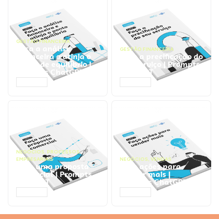
GESTÃO FINANCEIRA
Faça a análise
GESTÃO FINANCEIRA
financeira e atinja o
Faça a precificação do
ponto de equilíbrio |
seu serviço | Prompts
Prompts ChatGPT
ChatGPT
ACESSAR
ACESSAR
NEGÓCIOS
,
PROCESSOS
EMPRESARIAIS
NEGÓCIOS
,
VENDAS
Faça uma proposta
Faça ações para
comercial | Prompts
vender mais |
ChatGPT
Prompts ChatGPT
ACESSAR
ACESSAR