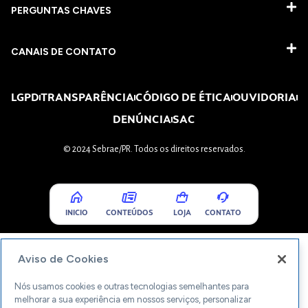
PERGUNTAS CHAVES​
CANAIS DE CONTATO
LGPD
TRANSPARÊNCIA
CÓDIGO DE ÉTICA
OUVIDORIA
DENÚNCIA
SAC
© 2024 Sebrae/PR. Todos os direitos reservados.
INICIO
CONTEÚDOS
LOJA
CONTATO
Aviso de Cookies
Nós usamos cookies e outras tecnologias semelhantes para
melhorar a sua experiência em nossos serviços, personalizar