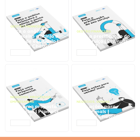
GESTÃO FINANCEIRA
Faça a análise
GESTÃO FINANCEIRA
financeira e atinja o
Faça a precificação do
ponto de equilíbrio |
seu serviço | Prompts
Prompts ChatGPT
ChatGPT
ACESSAR
ACESSAR
NEGÓCIOS
,
PROCESSOS
EMPRESARIAIS
NEGÓCIOS
,
VENDAS
Faça uma proposta
Faça ações para
comercial | Prompts
vender mais |
ChatGPT
Prompts ChatGPT
ACESSAR
ACESSAR