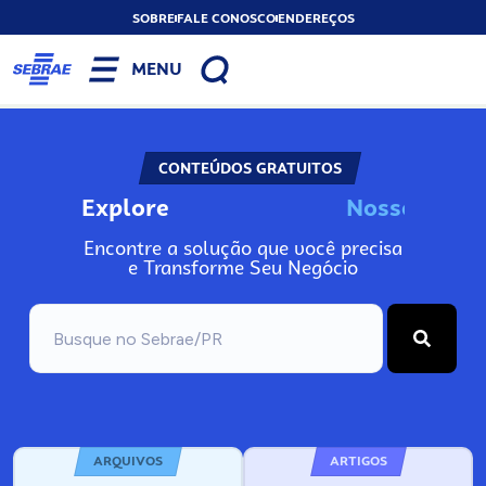
SOBRE
FALE CONOSCO
ENDEREÇOS
MENU
CONTEÚDOS GRATUITOS
Explore
N
o
s
s
o
s
I
n
f
Encontre a solução que você precisa
e Transforme Seu Negócio
ARQUIVOS
ARTIGOS