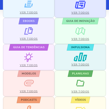
VER TODOS
VER TODOS
EBOOKS
GUIA DE INOVAÇÃO
VER TODOS
VER TODOS
GUIA DE TENDÊNCIAS
IMPULSIONA
VER TODOS
VER TODOS
MODELOS
PLANILHAS
VER TODOS
VER TODOS
PODCASTS
VÍDEOS