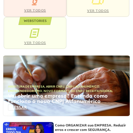
VER TODOS
VER TODOS
WEBSTORIES
VER TODOS
ABERTURA DE EMPRESA
,
ABRIR CNPJ
,
CNPJ ALFANUMÉRICO
,
EMPREENDEDORISMO
,
NOVO FORMATO DE CNPJ
,
RECEITA FEDERAL
Vai abrir uma empresa? Entenda como
funciona o novo CNPJ Alfanumérico
ACESSAR
Como ORGANIZAR sua EMPRESA. Reduzir
erros e crescer com SEGURANÇA.