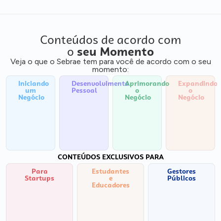
Conteúdos de acordo com
o
seu Momento
Veja o que o Sebrae tem para você de acordo com o seu
momento:
Iniciando
Desenvolvimento
Aprimorando
Expandindo
um
Pessoal
o
o
Negócio
Negócio
Negócio
CONTEÚDOS EXCLUSIVOS PARA
Para
Estudantes
Gestores
Startups
e
Públicos
Educadores