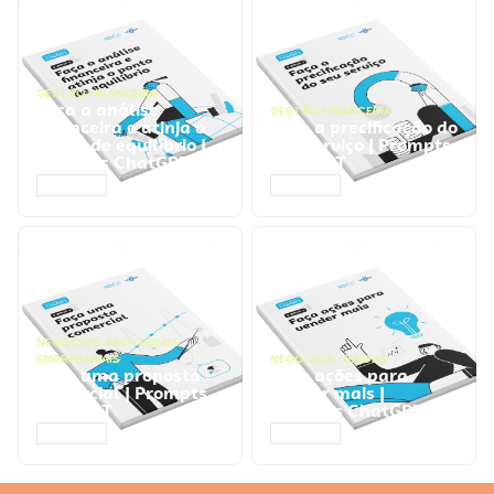
GESTÃO FINANCEIRA
Faça a análise
GESTÃO FINANCEIRA
financeira e atinja o
Faça a precificação do
ponto de equilíbrio |
seu serviço | Prompts
Prompts ChatGPT
ChatGPT
ACESSAR
ACESSAR
NEGÓCIOS
,
PROCESSOS
EMPRESARIAIS
NEGÓCIOS
,
VENDAS
Faça uma proposta
Faça ações para
comercial | Prompts
vender mais |
ChatGPT
Prompts ChatGPT
ACESSAR
ACESSAR