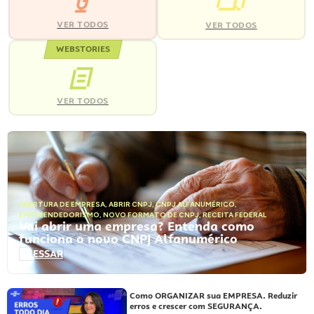
VER TODOS
VER TODOS
WEBSTORIES
VER TODOS
ABERTURA DE EMPRESA
,
ABRIR CNPJ
,
CNPJ ALFANUMÉRICO
,
EMPREENDEDORISMO
,
NOVO FORMATO DE CNPJ
,
RECEITA FEDERAL
Vai abrir uma empresa? Entenda como
funciona o novo CNPJ Alfanumérico
ACESSAR
Como ORGANIZAR sua EMPRESA. Reduzir
erros e crescer com SEGURANÇA.