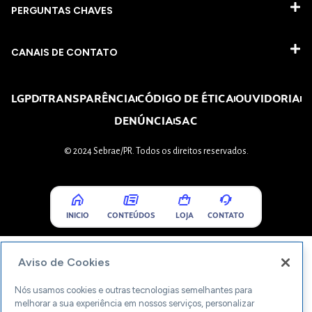
PERGUNTAS CHAVES​
CANAIS DE CONTATO
LGPD
TRANSPARÊNCIA
CÓDIGO DE ÉTICA
OUVIDORIA
DENÚNCIA
SAC
© 2024 Sebrae/PR. Todos os direitos reservados.
INICIO
CONTEÚDOS
LOJA
CONTATO
Aviso de Cookies
Nós usamos cookies e outras tecnologias semelhantes para
melhorar a sua experiência em nossos serviços, personalizar