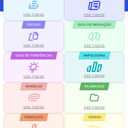
VER TODOS
VER TODOS
EBOOKS
GUIA DE INOVAÇÃO
VER TODOS
VER TODOS
GUIA DE TENDÊNCIAS
IMPULSIONA
VER TODOS
VER TODOS
MODELOS
PLANILHAS
VER TODOS
VER TODOS
PODCASTS
VÍDEOS