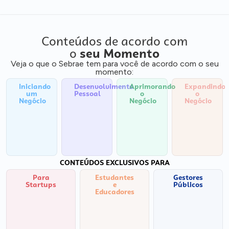
Conteúdos de acordo com
o
seu Momento
Veja o que o Sebrae tem para você de acordo com o seu
momento:
Iniciando
Desenvolvimento
Aprimorando
Expandindo
um
Pessoal
o
o
Negócio
Negócio
Negócio
CONTEÚDOS EXCLUSIVOS PARA
Para
Estudantes
Gestores
Startups
e
Públicos
Educadores