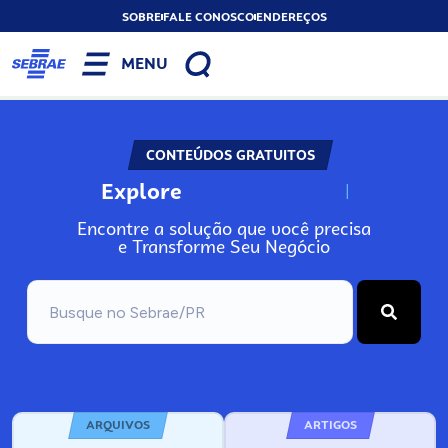
SOBRE
FALE CONOSCO
ENDEREÇOS
MENU
CONTEÚDOS GRATUITOS
Explore
N
o
s
s
o
s
A
Encontre a solução que você precisa
e Transforme Seu Negócio
ARQUIVOS
ARTIGOS