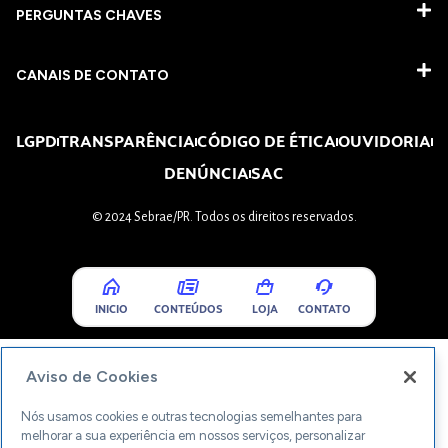
PERGUNTAS CHAVES​
CANAIS DE CONTATO
LGPD
TRANSPARÊNCIA
CÓDIGO DE ÉTICA
OUVIDORIA
DENÚNCIA
SAC
© 2024 Sebrae/PR. Todos os direitos reservados.
INICIO
CONTEÚDOS
LOJA
CONTATO
Aviso de Cookies
Nós usamos cookies e outras tecnologias semelhantes para
melhorar a sua experiência em nossos serviços, personalizar