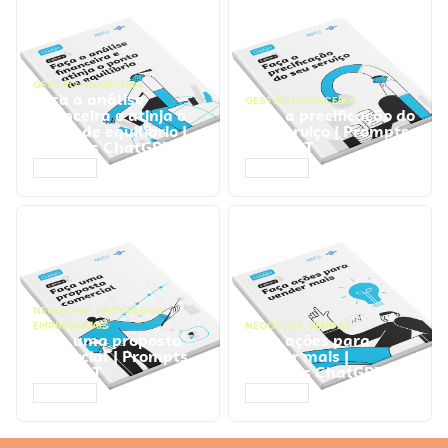
GESTÃO FINANCEIRA
Faça a análise
GESTÃO FINANCEIRA
financeira e atinja o
Faça a precificação do
ponto de equilíbrio |
seu serviço | Prompts
Prompts ChatGPT
ChatGPT
ACESSAR
ACESSAR
NEGÓCIOS
,
PROCESSOS
EMPRESARIAIS
NEGÓCIOS
,
VENDAS
Faça uma proposta
Faça ações para
comercial | Prompts
vender mais |
ChatGPT
Prompts ChatGPT
ACESSAR
ACESSAR