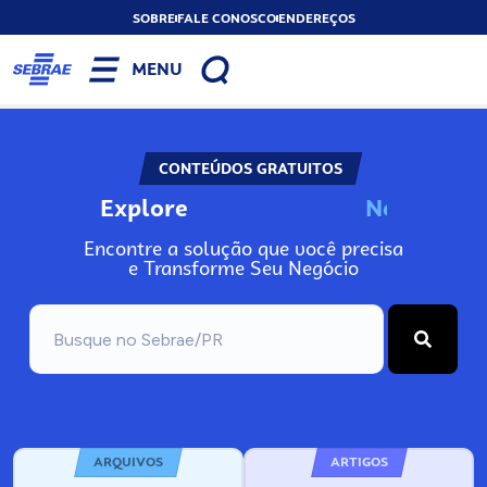
SOBRE
FALE CONOSCO
ENDEREÇOS
MENU
CONTEÚDOS GRATUITOS
Explore
N
o
s
s
o
s
P
o
Encontre a solução que você precisa
e Transforme Seu Negócio
ARQUIVOS
ARTIGOS