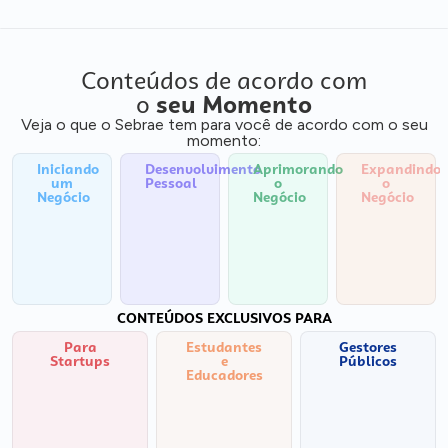
Conteúdos de acordo com
o
seu Momento
Veja o que o Sebrae tem para você de acordo com o seu
momento:
Iniciando
Desenvolvimento
Aprimorando
Expandindo
um
Pessoal
o
o
Negócio
Negócio
Negócio
CONTEÚDOS EXCLUSIVOS PARA
Para
Estudantes
Gestores
Startups
e
Públicos
Educadores