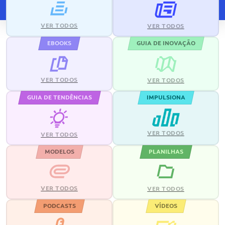
VER TODOS
VER TODOS
EBOOKS
GUIA DE INOVAÇÃO
VER TODOS
VER TODOS
GUIA DE TENDÊNCIAS
IMPULSIONA
VER TODOS
VER TODOS
MODELOS
PLANILHAS
VER TODOS
VER TODOS
PODCASTS
VÍDEOS