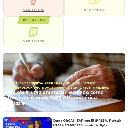
VER TODOS
VER TODOS
WEBSTORIES
VER TODOS
ABERTURA DE EMPRESA
,
ABRIR CNPJ
,
CNPJ ALFANUMÉRICO
,
EMPREENDEDORISMO
,
NOVO FORMATO DE CNPJ
,
RECEITA FEDERAL
Vai abrir uma empresa? Entenda como
funciona o novo CNPJ Alfanumérico
ACESSAR
Como ORGANIZAR sua EMPRESA. Reduzir
erros e crescer com SEGURANÇA.