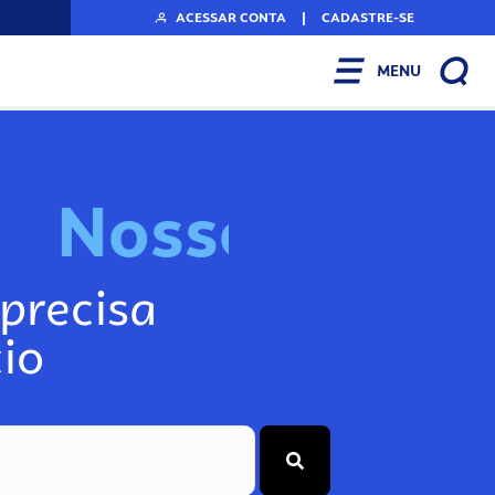
ACESSAR CONTA
|
CADASTRE-SE
MENU
N
o
s
s
o
s
A
r
precisa
io