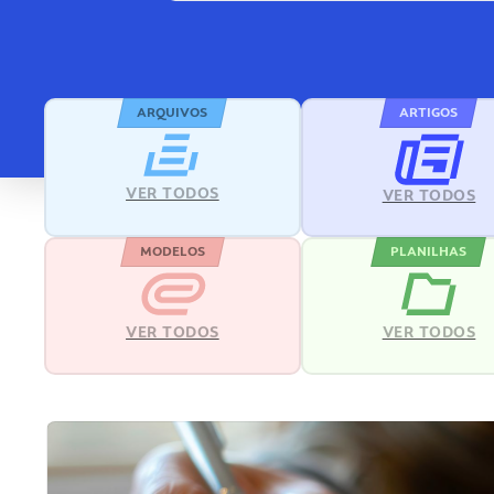
ARQUIVOS
ARTIGOS
VER TODOS
VER TODOS
MODELOS
PLANILHAS
VER TODOS
VER TODOS