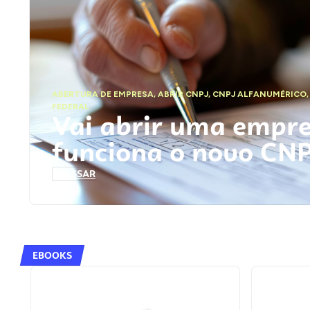
ABERTURA DE EMPRESA
,
ABRIR CNPJ
,
CNPJ ALFANUMÉRICO
FEDERAL
Vai abrir uma empr
funciona o novo CN
ACESSAR
EBOOKS