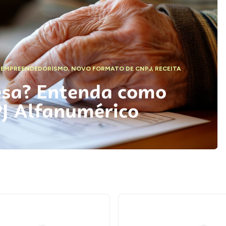
,
EMPREENDEDORISMO
,
NOVO FORMATO DE CNPJ
,
RECEITA
esa? Entenda como
PJ Alfanumérico