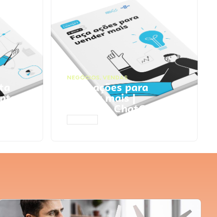
NEGÓCIOS
,
VENDAS
ta
Faça ações para
pts
vender mais |
Prompts ChatGPT
ACESSAR