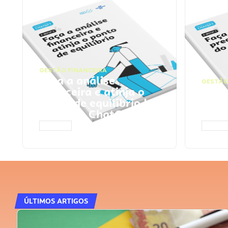
GESTÃO FINANCEIRA
Faça a análise
GESTÃO
financeira e atinja o
Faça
ponto de equilíbrio |
seu 
Prompts ChatGPT
Cha
ACESSAR
ACESS
ÚLTIMOS ARTIGOS