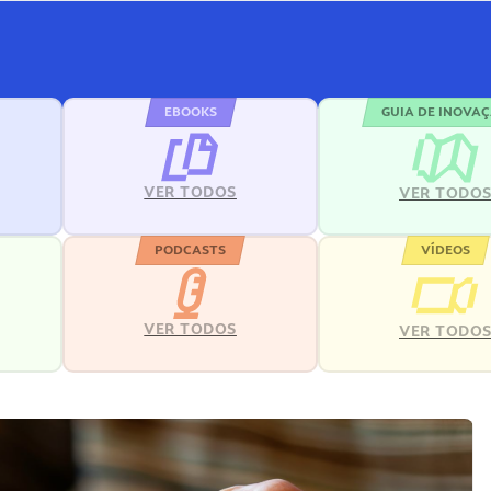
EBOOKS
GUIA DE INOVA
VER TODOS
VER TODO
PODCASTS
VÍDEOS
VER TODOS
VER TODO