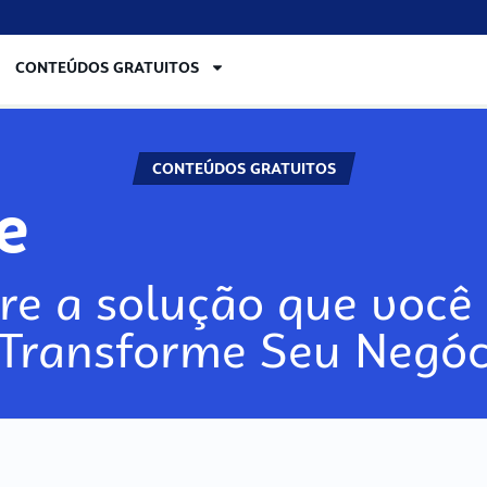
CONTEÚDOS GRATUITOS
CONTEÚDOS GRATUITOS
lore
re a solução que você 
 Transforme Seu Negóc