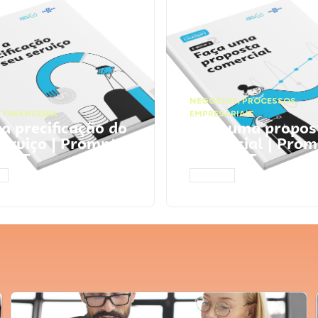
NEGÓCIOS
,
PROCESSOS
 FINANCEIRA
EMPRESARIAIS
 a precificação do
Faça uma propos
serviço | Prompts
comercial | Prom
tGPT
ChatGPT
AR
ACESSAR