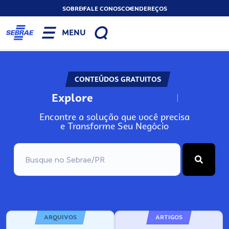
SOBRE
FALE CONOSCO
ENDEREÇOS
MENU
CONTEÚDOS GRATUITOS
Explore
N
o
s
s
o
s
A
Encontre a solução que você precisa
e Transforme Seu Negócio
ARQUIVOS
ARTIGOS