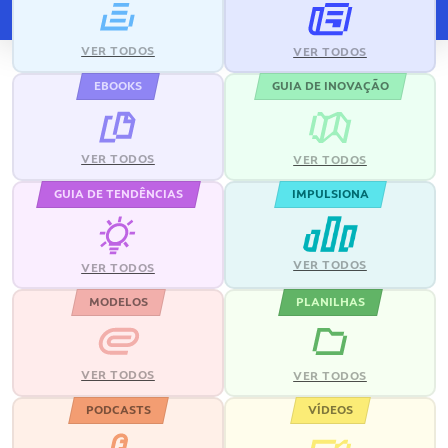
VER TODOS
VER TODOS
EBOOKS
GUIA DE INOVAÇÃO
VER TODOS
VER TODOS
GUIA DE TENDÊNCIAS
IMPULSIONA
VER TODOS
VER TODOS
MODELOS
PLANILHAS
VER TODOS
VER TODOS
PODCASTS
VÍDEOS