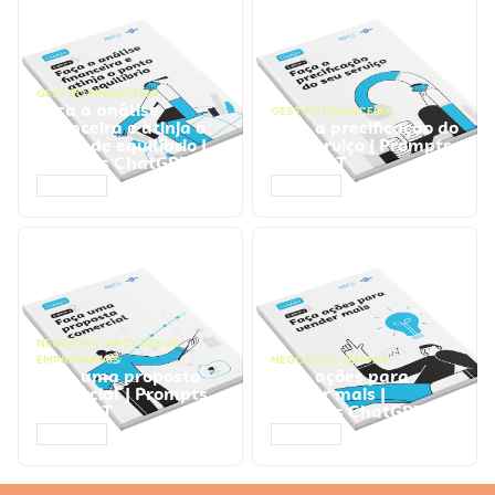
GESTÃO FINANCEIRA
Faça a análise
GESTÃO FINANCEIRA
financeira e atinja o
Faça a precificação do
ponto de equilíbrio |
seu serviço | Prompts
Prompts ChatGPT
ChatGPT
ACESSAR
ACESSAR
NEGÓCIOS
,
PROCESSOS
EMPRESARIAIS
NEGÓCIOS
,
VENDAS
Faça uma proposta
Faça ações para
comercial | Prompts
vender mais |
ChatGPT
Prompts ChatGPT
ACESSAR
ACESSAR