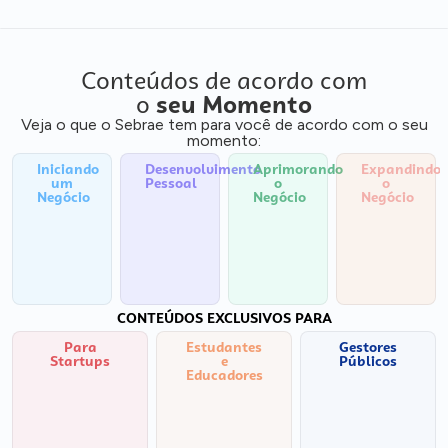
Conteúdos de acordo com
o
seu Momento
Veja o que o Sebrae tem para você de acordo com o seu
momento:
Iniciando
Desenvolvimento
Aprimorando
Expandindo
um
Pessoal
o
o
Negócio
Negócio
Negócio
CONTEÚDOS EXCLUSIVOS PARA
Para
Estudantes
Gestores
Startups
e
Públicos
Educadores