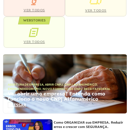
VER TODOS
VER TODOS
WEBSTORIES
VER TODOS
ABERTURA DE EMPRESA
,
ABRIR CNPJ
,
CNPJ ALFANUMÉRICO
,
EMPREENDEDORISMO
,
NOVO FORMATO DE CNPJ
,
RECEITA FEDERAL
Vai abrir uma empresa? Entenda como
funciona o novo CNPJ Alfanumérico
ACESSAR
Como ORGANIZAR sua EMPRESA. Reduzir
erros e crescer com SEGURANÇA.