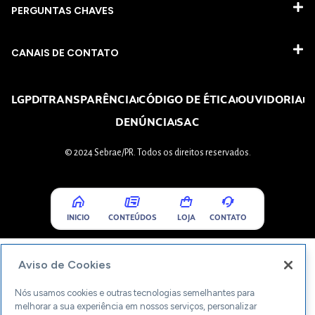
PERGUNTAS CHAVES​
CANAIS DE CONTATO
LGPD
TRANSPARÊNCIA
CÓDIGO DE ÉTICA
OUVIDORIA
DENÚNCIA
SAC
© 2024 Sebrae/PR. Todos os direitos reservados.
INICIO
CONTEÚDOS
LOJA
CONTATO
Aviso de Cookies
Nós usamos cookies e outras tecnologias semelhantes para
melhorar a sua experiência em nossos serviços, personalizar