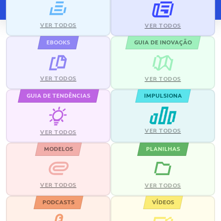
VER TODOS
VER TODOS
EBOOKS
GUIA DE INOVAÇÃO
VER TODOS
VER TODOS
GUIA DE TENDÊNCIAS
IMPULSIONA
VER TODOS
VER TODOS
MODELOS
PLANILHAS
VER TODOS
VER TODOS
PODCASTS
VÍDEOS