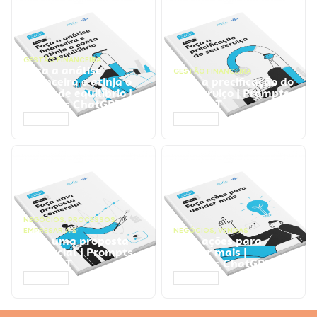
GESTÃO FINANCEIRA
Faça a análise
GESTÃO FINANCEIRA
financeira e atinja o
Faça a precificação do
ponto de equilíbrio |
seu serviço | Prompts
Prompts ChatGPT
ChatGPT
ACESSAR
ACESSAR
NEGÓCIOS
,
PROCESSOS
EMPRESARIAIS
NEGÓCIOS
,
VENDAS
Faça uma proposta
Faça ações para
comercial | Prompts
vender mais |
ChatGPT
Prompts ChatGPT
ACESSAR
ACESSAR