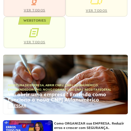
VER TODOS
VER TODOS
WEBSTORIES
VER TODOS
ABERTURA DE EMPRESA
,
ABRIR CNPJ
,
CNPJ ALFANUMÉRICO
,
EMPREENDEDORISMO
,
NOVO FORMATO DE CNPJ
,
RECEITA FEDERAL
Vai abrir uma empresa? Entenda como
funciona o novo CNPJ Alfanumérico
ACESSAR
Como ORGANIZAR sua EMPRESA. Reduzir
erros e crescer com SEGURANÇA.