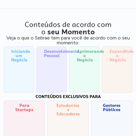
Conteúdos de acordo com
o
seu Momento
Veja o que o Sebrae tem para você de acordo com o seu
momento:
Iniciando
Desenvolvimento
Aprimorando
Expandindo
um
Pessoal
o
o
Negócio
Negócio
Negócio
CONTEÚDOS EXCLUSIVOS PARA
Para
Estudantes
Gestores
Startups
e
Públicos
Educadores