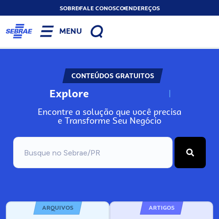
SOBRE
FALE CONOSCO
ENDEREÇOS
MENU
CONTEÚDOS GRATUITOS
Explore
N
o
s
s
o
s
A
Encontre a solução que você precisa
e Transforme Seu Negócio
ARQUIVOS
ARTIGOS