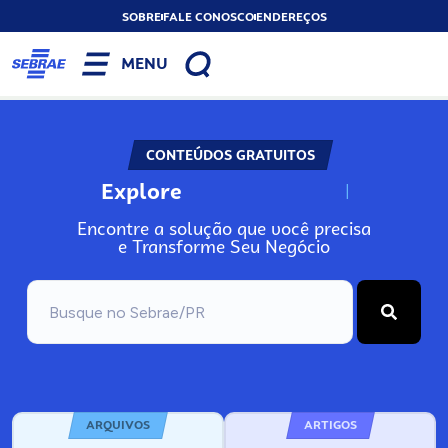
SOBRE
FALE CONOSCO
ENDEREÇOS
MENU
CONTEÚDOS GRATUITOS
Explore
N
o
s
s
o
s
A
Encontre a solução que você precisa
e Transforme Seu Negócio
ARQUIVOS
ARTIGOS