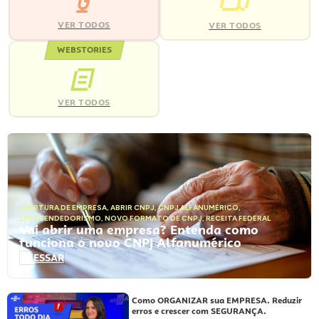
VER TODOS
VER TODOS
WEBSTORIES
VER TODOS
ABERTURA DE EMPRESA
,
ABRIR CNPJ
,
CNPJ ALFANUMÉRICO
,
EMPREENDEDORISMO
,
NOVO FORMATO DE CNPJ
,
RECEITA FEDERAL
Vai abrir uma empresa? Entenda como
funciona o novo CNPJ Alfanumérico
ACESSAR
Como ORGANIZAR sua EMPRESA. Reduzir
erros e crescer com SEGURANÇA.