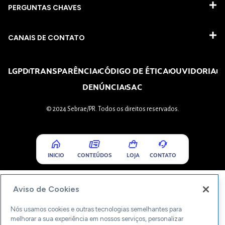
PERGUNTAS CHAVES​
CANAIS DE CONTATO
LGPD
TRANSPARÊNCIA
CÓDIGO DE ÉTICA
OUVIDORIA
DENÚNCIA
SAC
© 2024 Sebrae/PR. Todos os direitos reservados.
INICIO
CONTEÚDOS
LOJA
CONTATO
Aviso de Cookies
Nós usamos cookies e outras tecnologias semelhantes para
melhorar a sua experiência em nossos serviços, personalizar