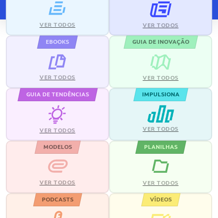
VER TODOS
VER TODOS
EBOOKS
GUIA DE INOVAÇÃO
VER TODOS
VER TODOS
GUIA DE TENDÊNCIAS
IMPULSIONA
VER TODOS
VER TODOS
MODELOS
PLANILHAS
VER TODOS
VER TODOS
PODCASTS
VÍDEOS