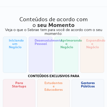
Conteúdos de acordo com
o
seu Momento
Veja o que o Sebrae tem para você de acordo com o seu
momento:
Iniciando
Desenvolvimento
Aprimorando
Expandindo
um
Pessoal
o
o
Negócio
Negócio
Negócio
CONTEÚDOS EXCLUSIVOS PARA
Para
Estudantes
Gestores
Startups
e
Públicos
Educadores