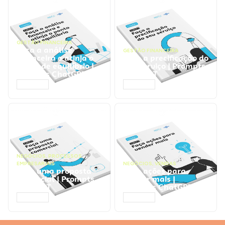
GESTÃO FINANCEIRA
Faça a análise
GESTÃO FINANCEIRA
financeira e atinja o
Faça a precificação do
ponto de equilíbrio |
seu serviço | Prompts
Prompts ChatGPT
ChatGPT
ACESSAR
ACESSAR
NEGÓCIOS
,
PROCESSOS
EMPRESARIAIS
NEGÓCIOS
,
VENDAS
Faça uma proposta
Faça ações para
comercial | Prompts
vender mais |
ChatGPT
Prompts ChatGPT
ACESSAR
ACESSAR