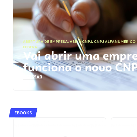
ABERTURA DE EMPRESA
,
ABRIR CNPJ
,
CNPJ ALFANUMÉRICO
FEDERAL
Vai abrir uma empr
funciona o novo CN
ACESSAR
EBOOKS