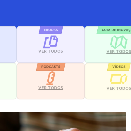
EBOOKS
GUIA DE INOVA
VER TODOS
VER TODO
PODCASTS
VÍDEOS
VER TODOS
VER TODO