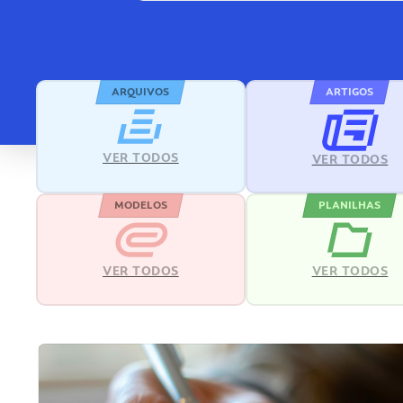
ARQUIVOS
ARTIGOS
VER TODOS
VER TODOS
MODELOS
PLANILHAS
VER TODOS
VER TODOS