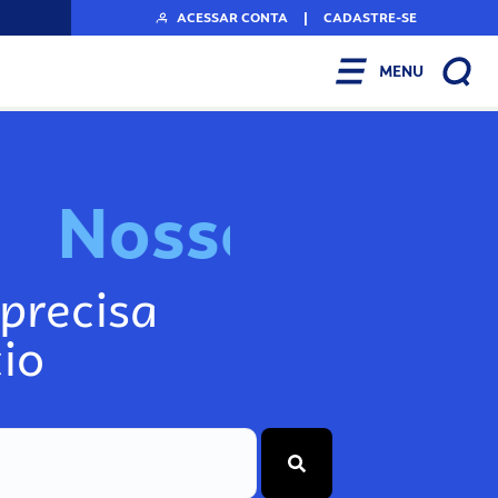
ACESSAR CONTA
|
CADASTRE-SE
MENU
N
o
s
s
o
s
I
n
f
precisa
io