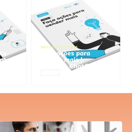
NEGÓCIOS
,
VENDAS
ta
Faça ações para
pts
vender mais |
Prompts ChatGPT
ACESSAR