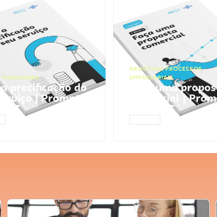
NEGÓCIOS
,
PROCESSOS
 FINANCEIRA
EMPRESARIAIS
 a precificação do
Faça uma propos
serviço | Prompts
comercial | Prom
tGPT
ChatGPT
AR
ACESSAR