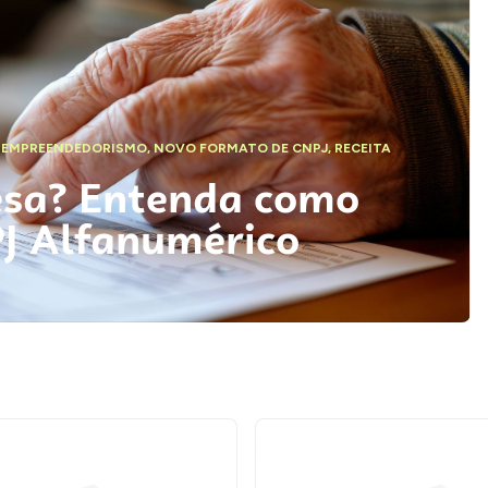
,
EMPREENDEDORISMO
,
NOVO FORMATO DE CNPJ
,
RECEITA
esa? Entenda como
PJ Alfanumérico