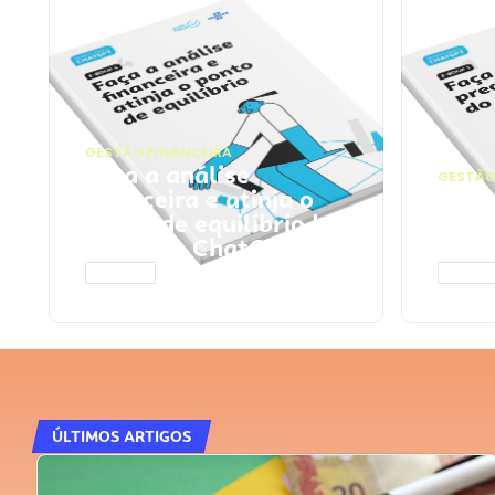
GESTÃO FINANCEIRA
Faça a análise
GESTÃO
financeira e atinja o
Faça
ponto de equilíbrio |
seu 
Prompts ChatGPT
Cha
ACESSAR
ACESS
ÚLTIMOS ARTIGOS