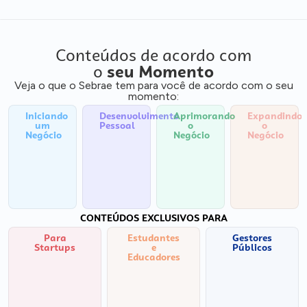
Conteúdos de acordo com
o
seu Momento
Veja o que o Sebrae tem para você de acordo com o seu
momento:
Iniciando
Desenvolvimento
Aprimorando
Expandindo
um
Pessoal
o
o
Negócio
Negócio
Negócio
CONTEÚDOS EXCLUSIVOS PARA
Para
Estudantes
Gestores
Startups
e
Públicos
Educadores