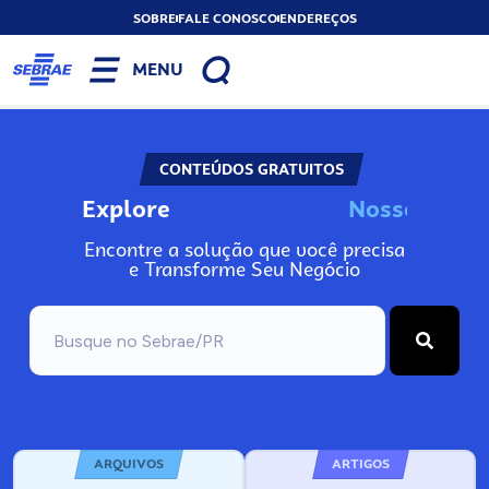
SOBRE
FALE CONOSCO
ENDEREÇOS
MENU
CONTEÚDOS GRATUITOS
Explore
N
o
s
s
o
s
I
n
Encontre a solução que você precisa
e Transforme Seu Negócio
ARQUIVOS
ARTIGOS