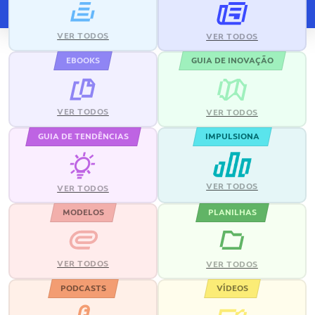
VER TODOS
VER TODOS
EBOOKS
GUIA DE INOVAÇÃO
VER TODOS
VER TODOS
GUIA DE TENDÊNCIAS
IMPULSIONA
VER TODOS
VER TODOS
MODELOS
PLANILHAS
VER TODOS
VER TODOS
PODCASTS
VÍDEOS