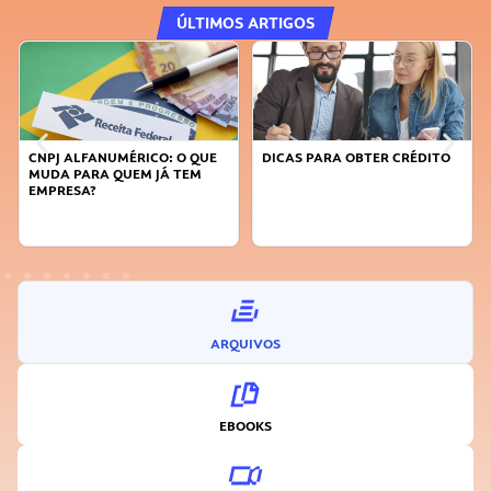
ÚLTIMOS ARTIGOS
CO: O QUE
DICAS PARA OBTER CRÉDITO
FAÇA A DIFERENÇA: S
 JÁ TEM
SUSTENTÁVEL, SEJA
INOVADOR
ARQUIVOS
EBOOKS