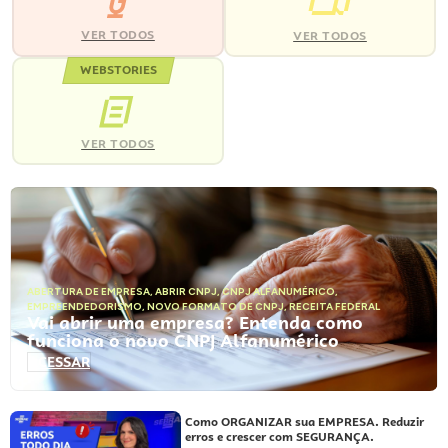
VER TODOS
VER TODOS
WEBSTORIES
VER TODOS
ABERTURA DE EMPRESA
,
ABRIR CNPJ
,
CNPJ ALFANUMÉRICO
,
EMPREENDEDORISMO
,
NOVO FORMATO DE CNPJ
,
RECEITA FEDERAL
Vai abrir uma empresa? Entenda como
funciona o novo CNPJ Alfanumérico
ACESSAR
Como ORGANIZAR sua EMPRESA. Reduzir
erros e crescer com SEGURANÇA.