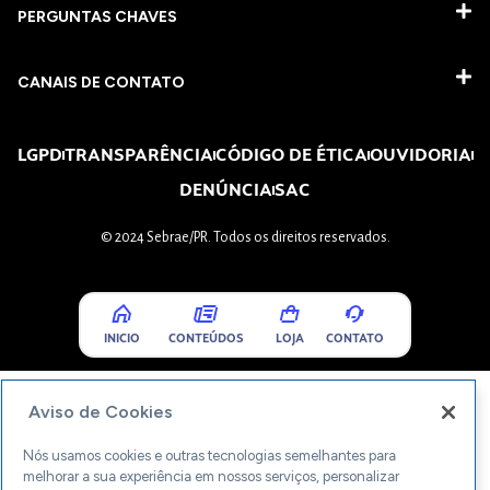
PERGUNTAS CHAVES​
CANAIS DE CONTATO
LGPD
TRANSPARÊNCIA
CÓDIGO DE ÉTICA
OUVIDORIA
DENÚNCIA
SAC
© 2024 Sebrae/PR. Todos os direitos reservados.
INICIO
CONTEÚDOS
LOJA
CONTATO
Aviso de Cookies
Nós usamos cookies e outras tecnologias semelhantes para
melhorar a sua experiência em nossos serviços, personalizar