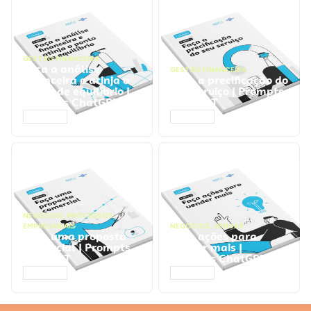
GESTÃO FINANCEIRA
Faça a análise
GESTÃO FINANCEIRA
financeira e atinja o
Faça a precificação do
ponto de equilíbrio |
seu serviço | Prompts
Prompts ChatGPT
ChatGPT
ACESSAR
ACESSAR
NEGÓCIOS
,
PROCESSOS
EMPRESARIAIS
NEGÓCIOS
,
VENDAS
Faça uma proposta
Faça ações para
comercial | Prompts
vender mais |
ChatGPT
Prompts ChatGPT
ACESSAR
ACESSAR