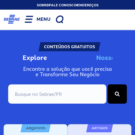
SOBRE
FALE CONOSCO
ENDEREÇOS
MENU
CONTEÚDOS GRATUITOS
Explore
N
o
s
s
o
A
s
n
I
Encontre a solução que você precisa
e Transforme Seu Negócio
ARQUIVOS
ARTIGOS