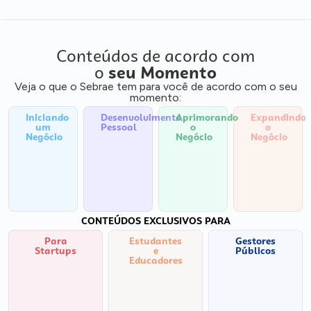
Conteúdos de acordo com
o
seu Momento
Veja o que o Sebrae tem para você de acordo com o seu
momento:
Iniciando
Desenvolvimento
Aprimorando
Expandindo
um
Pessoal
o
o
Negócio
Negócio
Negócio
CONTEÚDOS EXCLUSIVOS PARA
Para
Estudantes
Gestores
Startups
e
Públicos
Educadores