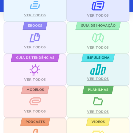
VER TODOS
VER TODOS
EBOOKS
GUIA DE INOVAÇÃO
VER TODOS
VER TODOS
GUIA DE TENDÊNCIAS
IMPULSIONA
VER TODOS
VER TODOS
MODELOS
PLANILHAS
VER TODOS
VER TODOS
PODCASTS
VÍDEOS