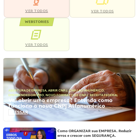
VER TODOS
VER TODOS
WEBSTORIES
VER TODOS
ABERTURA DE EMPRESA
,
ABRIR CNPJ
,
CNPJ ALFANUMÉRICO
,
EMPREENDEDORISMO
,
NOVO FORMATO DE CNPJ
,
RECEITA FEDERAL
Vai abrir uma empresa? Entenda como
funciona o novo CNPJ Alfanumérico
ACESSAR
Como ORGANIZAR sua EMPRESA. Reduzir
erros e crescer com SEGURANÇA.