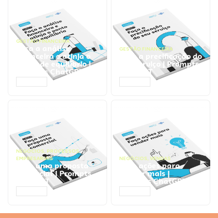
GESTÃO FINANCEIRA
Faça a análise
GESTÃO FINANCEIRA
financeira e atinja o
Faça a precificação do
ponto de equilíbrio |
seu serviço | Prompts
Prompts ChatGPT
ChatGPT
ACESSAR
ACESSAR
NEGÓCIOS
,
PROCESSOS
EMPRESARIAIS
NEGÓCIOS
,
VENDAS
Faça uma proposta
Faça ações para
comercial | Prompts
vender mais |
ChatGPT
Prompts ChatGPT
ACESSAR
ACESSAR