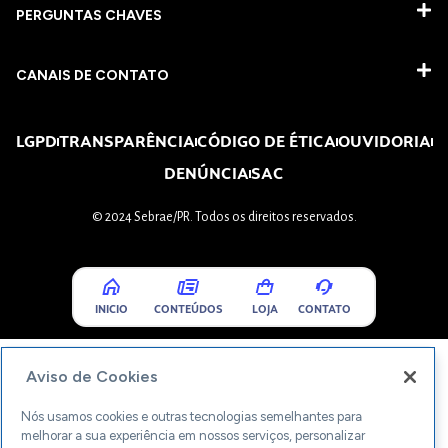
PERGUNTAS CHAVES​
CANAIS DE CONTATO
LGPD
TRANSPARÊNCIA
CÓDIGO DE ÉTICA
OUVIDORIA
DENÚNCIA
SAC
© 2024 Sebrae/PR. Todos os direitos reservados.
INICIO
CONTEÚDOS
LOJA
CONTATO
Aviso de Cookies
Nós usamos cookies e outras tecnologias semelhantes para
melhorar a sua experiência em nossos serviços, personalizar