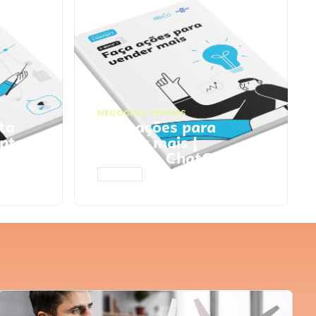
NEGÓCIOS
,
VENDAS
ta
Faça ações para
pts
vender mais |
Prompts ChatGPT
ACESSAR