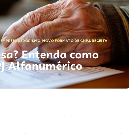
,
EMPREENDEDORISMO
,
NOVO FORMATO DE CNPJ
,
RECEITA
esa? Entenda como
PJ Alfanumérico