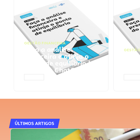
GESTÃO FINANCEIRA
Faça a análise
GESTÃO
financeira e atinja o
Faça
ponto de equilíbrio |
seu 
Prompts ChatGPT
Cha
ACESSAR
ACESS
ÚLTIMOS ARTIGOS