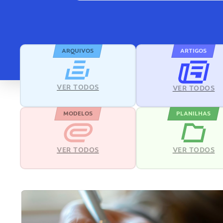
ARQUIVOS
ARTIGOS
VER TODOS
VER TODOS
MODELOS
PLANILHAS
VER TODOS
VER TODOS