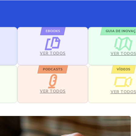
EBOOKS
GUIA DE INOVA
VER TODOS
VER TODO
PODCASTS
VÍDEOS
VER TODOS
VER TODO