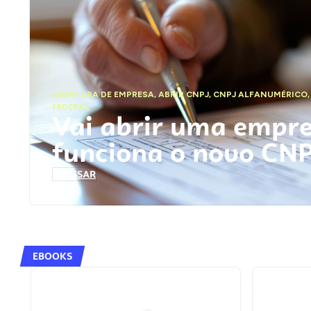
ABERTURA DE EMPRESA
,
ABRIR CNPJ
,
CNPJ ALFANUMÉRICO
FEDERAL
Vai abrir uma empr
funciona o novo CN
ACESSAR
EBOOKS