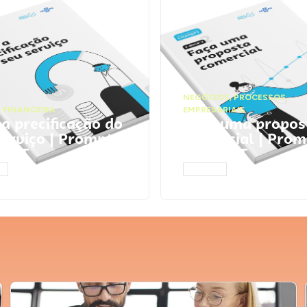
NEGÓCIOS
,
PROCESSOS
 FINANCEIRA
EMPRESARIAIS
 a precificação do
Faça uma propos
serviço | Prompts
comercial | Prom
tGPT
ChatGPT
AR
ACESSAR