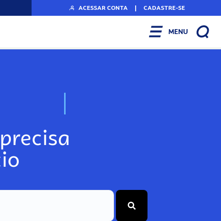
ACESSAR CONTA
|
CADASTRE-SE
MENU
N
o
s
s
o
s
A
r
precisa
io