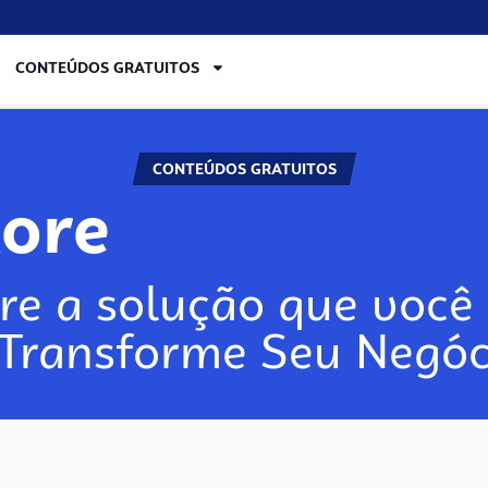
CONTEÚDOS GRATUITOS
CONTEÚDOS GRATUITOS
lore
re a solução que você 
 Transforme Seu Negóc