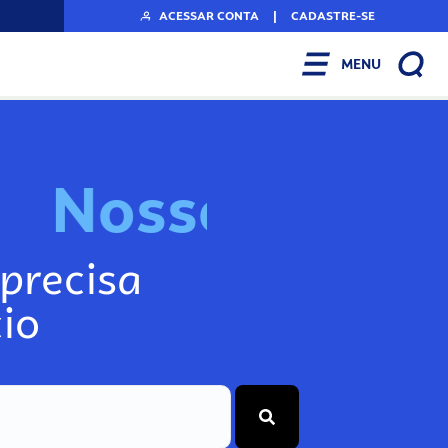
ACESSAR CONTA
|
CADASTRE-SE
MENU
N
o
s
s
o
s
I
n
f
precisa
io