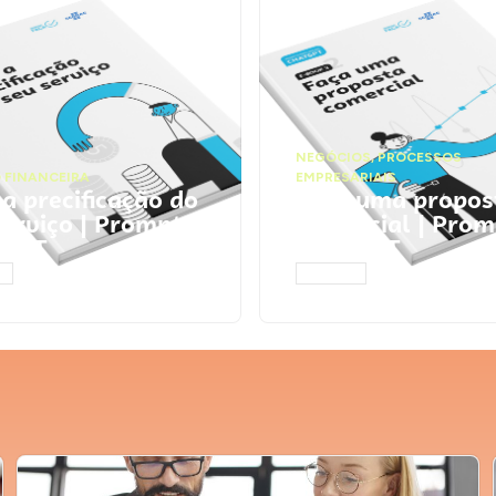
NEGÓCIOS
,
PROCESSOS
 FINANCEIRA
EMPRESARIAIS
 a precificação do
Faça uma propos
serviço | Prompts
comercial | Prom
tGPT
ChatGPT
AR
ACESSAR