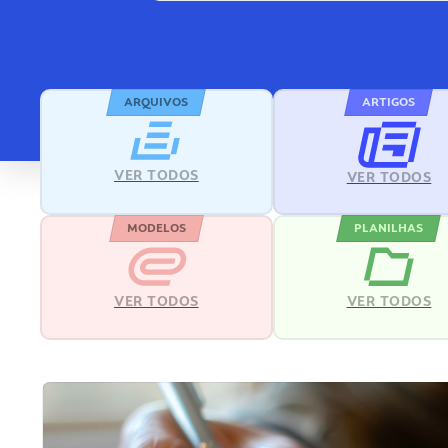
ARQUIVOS
ARTIGOS
VER TODOS
VER TODOS
MODELOS
PLANILHAS
VER TODOS
VER TODOS