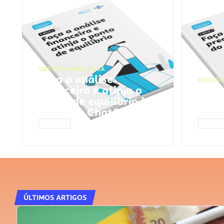
GESTÃO FINANCEIRA
Faça a análise
GESTÃO
financeira e atinja o
Faça
ponto de equilíbrio |
seu 
Prompts ChatGPT
Cha
ACESSAR
ACESS
ÚLTIMOS ARTIGOS