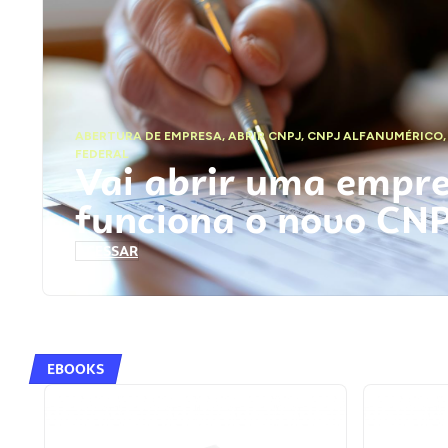
ABERTURA DE EMPRESA
,
ABRIR CNPJ
,
CNPJ ALFANUMÉRICO
FEDERAL
Vai abrir uma empr
funciona o novo CN
ACESSAR
EBOOKS