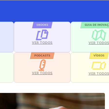
EBOOKS
GUIA DE INOVA
VER TODOS
VER TODO
PODCASTS
VÍDEOS
VER TODOS
VER TODO