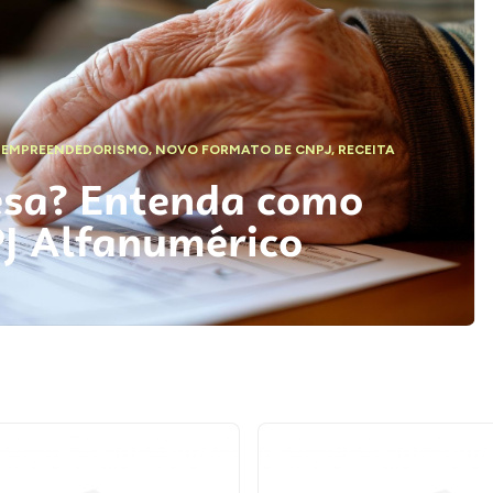
,
EMPREENDEDORISMO
,
NOVO FORMATO DE CNPJ
,
RECEITA
esa? Entenda como
PJ Alfanumérico