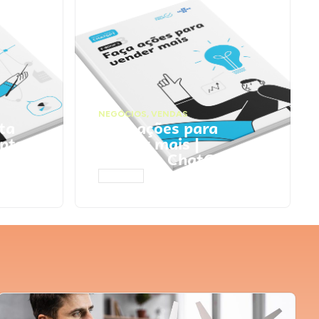
NEGÓCIOS
,
VENDAS
ta
Faça ações para
pts
vender mais |
Prompts ChatGPT
ACESSAR