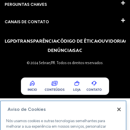
PERGUNTAS CHAVES​
CANAIS DE CONTATO
LGPD
TRANSPARÊNCIA
CÓDIGO DE ÉTICA
OUVIDORIA
DENÚNCIA
SAC
© 2024 Sebrae/PR. Todos os direitos reservados.
INICIO
CONTEÚDOS
LOJA
CONTATO
Aviso de Cookies
Nós usamos cookies e outras tecnologias semelhantes para
melhorar a sua experiência em nossos serviços, personalizar