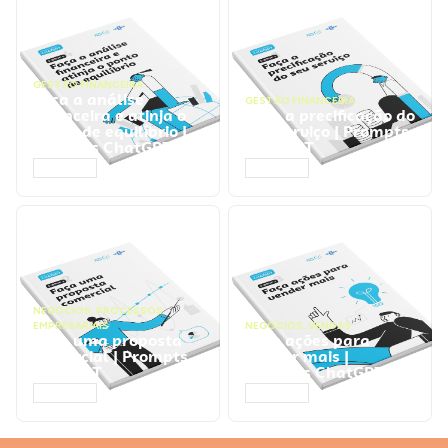
GESTÃO FINANCEIRA
Faça a análise
GESTÃO FINANCEIRA
financeira e atinja o
Faça a precificação do
ponto de equilíbrio |
seu serviço | Prompts
Prompts ChatGPT
ChatGPT
ACESSAR
ACESSAR
NEGÓCIOS
,
PROCESSOS
EMPRESARIAIS
NEGÓCIOS
,
VENDAS
Faça uma proposta
Faça ações para
comercial | Prompts
vender mais |
ChatGPT
Prompts ChatGPT
ACESSAR
ACESSAR