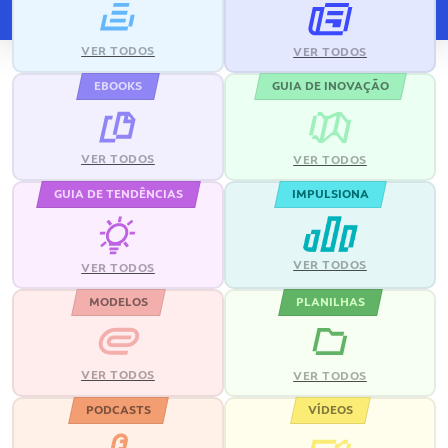
VER TODOS
VER TODOS
EBOOKS
GUIA DE INOVAÇÃO
VER TODOS
VER TODOS
GUIA DE TENDÊNCIAS
IMPULSIONA
VER TODOS
VER TODOS
MODELOS
PLANILHAS
VER TODOS
VER TODOS
PODCASTS
VÍDEOS