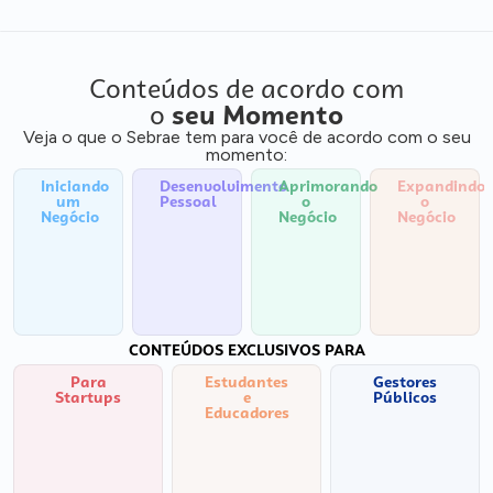
Conteúdos de acordo com
o
seu Momento
Veja o que o Sebrae tem para você de acordo com o seu
momento:
Iniciando
Desenvolvimento
Aprimorando
Expandindo
um
Pessoal
o
o
Negócio
Negócio
Negócio
CONTEÚDOS EXCLUSIVOS PARA
Para
Estudantes
Gestores
Startups
e
Públicos
Educadores