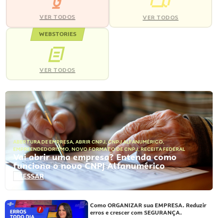
VER TODOS
VER TODOS
WEBSTORIES
VER TODOS
ABERTURA DE EMPRESA
,
ABRIR CNPJ
,
CNPJ ALFANUMÉRICO
,
EMPREENDEDORISMO
,
NOVO FORMATO DE CNPJ
,
RECEITA FEDERAL
Vai abrir uma empresa? Entenda como
funciona o novo CNPJ Alfanumérico
ACESSAR
Como ORGANIZAR sua EMPRESA. Reduzir
erros e crescer com SEGURANÇA.