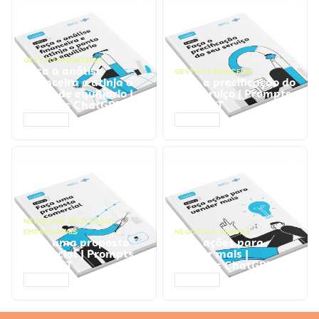
GESTÃO FINANCEIRA
Faça a análise
GESTÃO FINANCEIRA
financeira e atinja o
Faça a precificação do
ponto de equilíbrio |
seu serviço | Prompts
Prompts ChatGPT
ChatGPT
ACESSAR
ACESSAR
NEGÓCIOS
,
PROCESSOS
EMPRESARIAIS
NEGÓCIOS
,
VENDAS
Faça uma proposta
Faça ações para
comercial | Prompts
vender mais |
ChatGPT
Prompts ChatGPT
ACESSAR
ACESSAR