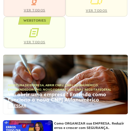
VER TODOS
VER TODOS
WEBSTORIES
VER TODOS
ABERTURA DE EMPRESA
,
ABRIR CNPJ
,
CNPJ ALFANUMÉRICO
,
EMPREENDEDORISMO
,
NOVO FORMATO DE CNPJ
,
RECEITA FEDERAL
Vai abrir uma empresa? Entenda como
funciona o novo CNPJ Alfanumérico
ACESSAR
Como ORGANIZAR sua EMPRESA. Reduzir
erros e crescer com SEGURANÇA.