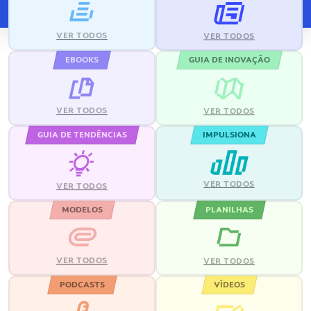
VER TODOS
VER TODOS
EBOOKS
GUIA DE INOVAÇÃO
VER TODOS
VER TODOS
GUIA DE TENDÊNCIAS
IMPULSIONA
VER TODOS
VER TODOS
MODELOS
PLANILHAS
VER TODOS
VER TODOS
PODCASTS
VÍDEOS