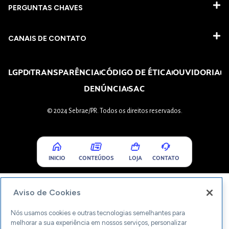
PERGUNTAS CHAVES​
CANAIS DE CONTATO
LGPD
TRANSPARÊNCIA
CÓDIGO DE ÉTICA
OUVIDORIA
DENÚNCIA
SAC
© 2024 Sebrae/PR. Todos os direitos reservados.
INICIO
CONTEÚDOS
LOJA
CONTATO
Aviso de Cookies
Nós usamos cookies e outras tecnologias semelhantes para
melhorar a sua experiência em nossos serviços, personalizar