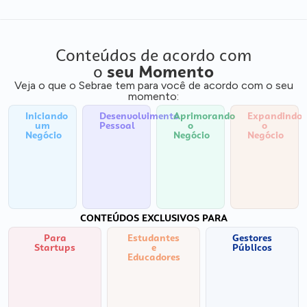
Conteúdos de acordo com
o
seu Momento
Veja o que o Sebrae tem para você de acordo com o seu
momento:
Iniciando
Desenvolvimento
Aprimorando
Expandindo
um
Pessoal
o
o
Negócio
Negócio
Negócio
CONTEÚDOS EXCLUSIVOS PARA
Para
Estudantes
Gestores
Startups
e
Públicos
Educadores