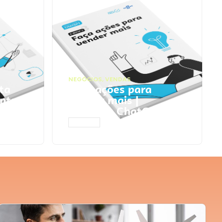
NEGÓCIOS
,
VENDAS
ta
Faça ações para
pts
vender mais |
Prompts ChatGPT
ACESSAR