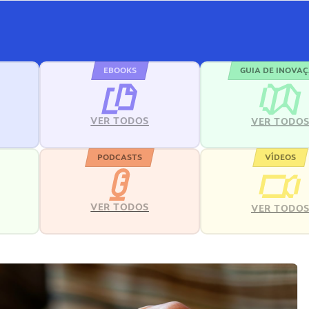
EBOOKS
GUIA DE INOVA
VER TODOS
VER TODO
PODCASTS
VÍDEOS
VER TODOS
VER TODO