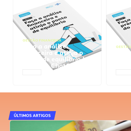
GESTÃO FINANCEIRA
Faça a análise
GESTÃO
financeira e atinja o
Faça
ponto de equilíbrio |
seu 
Prompts ChatGPT
Cha
ACESSAR
ACESS
ÚLTIMOS ARTIGOS