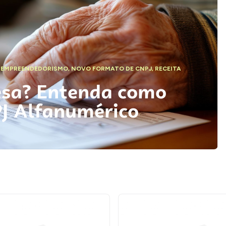
,
EMPREENDEDORISMO
,
NOVO FORMATO DE CNPJ
,
RECEITA
esa? Entenda como
PJ Alfanumérico