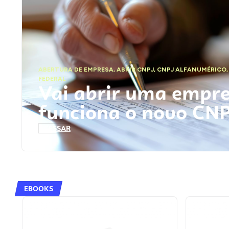
ABERTURA DE EMPRESA
,
ABRIR CNPJ
,
CNPJ ALFANUMÉRICO
FEDERAL
Vai abrir uma empr
funciona o novo CN
ACESSAR
EBOOKS