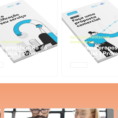
NEGÓCIOS
,
PROCESSOS
 FINANCEIRA
EMPRESARIAIS
 a precificação do
Faça uma propos
serviço | Prompts
comercial | Prom
tGPT
ChatGPT
AR
ACESSAR