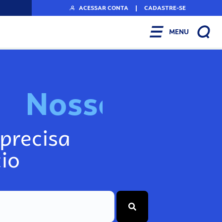
ACESSAR CONTA
|
CADASTRE-SE
MENU
N
o
s
s
o
s
I
n
f
o
precisa
io