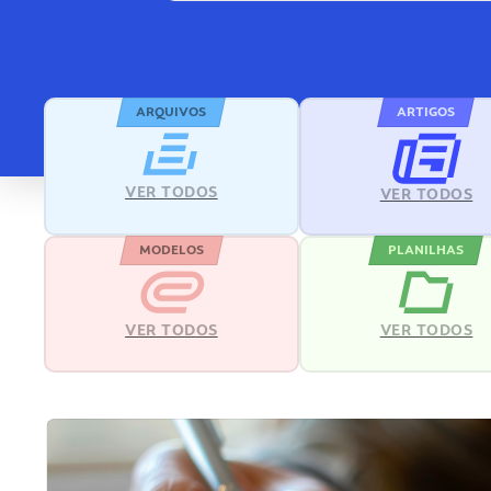
ARQUIVOS
ARTIGOS
VER TODOS
VER TODOS
MODELOS
PLANILHAS
VER TODOS
VER TODOS