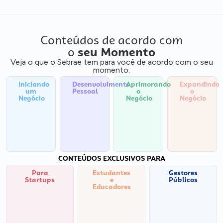
Conteúdos de acordo com
o
seu Momento
Veja o que o Sebrae tem para você de acordo com o seu
momento:
Iniciando
Desenvolvimento
Aprimorando
Expandindo
um
Pessoal
o
o
Negócio
Negócio
Negócio
CONTEÚDOS EXCLUSIVOS PARA
Para
Estudantes
Gestores
Startups
e
Públicos
Educadores