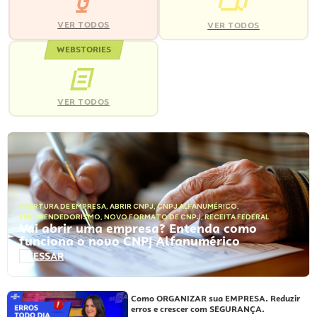
VER TODOS
VER TODOS
WEBSTORIES
VER TODOS
ABERTURA DE EMPRESA
,
ABRIR CNPJ
,
CNPJ ALFANUMÉRICO
,
EMPREENDEDORISMO
,
NOVO FORMATO DE CNPJ
,
RECEITA FEDERAL
Vai abrir uma empresa? Entenda como
funciona o novo CNPJ Alfanumérico
ACESSAR
Como ORGANIZAR sua EMPRESA. Reduzir
erros e crescer com SEGURANÇA.