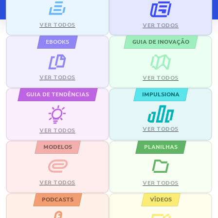
VER TODOS
VER TODOS
EBOOKS
GUIA DE INOVAÇÃO
VER TODOS
VER TODOS
GUIA DE TENDÊNCIAS
IMPULSIONA
VER TODOS
VER TODOS
MODELOS
PLANILHAS
VER TODOS
VER TODOS
PODCASTS
VÍDEOS