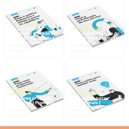
GESTÃO FINANCEIRA
Faça a análise
GESTÃO FINANCEIRA
financeira e atinja o
Faça a precificação do
ponto de equilíbrio |
seu serviço | Prompts
Prompts ChatGPT
ChatGPT
ACESSAR
ACESSAR
NEGÓCIOS
,
PROCESSOS
EMPRESARIAIS
NEGÓCIOS
,
VENDAS
Faça uma proposta
Faça ações para
comercial | Prompts
vender mais |
ChatGPT
Prompts ChatGPT
ACESSAR
ACESSAR